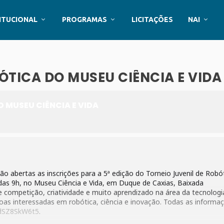
ITUCIONAL
PROGRAMAS
LICITAÇÕES
NAI
BÓTICA DO MUSEU CIÊNCIA E VIDA
O MUSEU CIÊNCIA E VIDA
ão abertas as inscrições para a 5ª edição do Torneio Juvenil de Robót
r das 9h, no Museu Ciência e Vida, em Duque de Caxias, Baixada
 competição, criatividade e muito aprendizado na área da tecnologi
oas interessadas em robótica, ciência e inovação. Todas as informa
ndSZ8SkW6t5
.