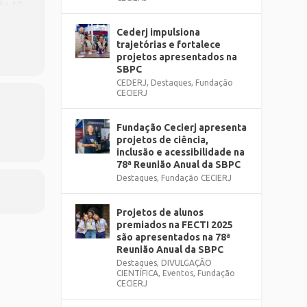
dia 10
Cederj impulsiona
trajetórias e fortalece
projetos apresentados na
SBPC
CEDERJ
,
Destaques
,
Fundação
CECIERJ
Fundação Cecierj apresenta
projetos de ciência,
inclusão e acessibilidade na
78ª Reunião Anual da SBPC
Destaques
,
Fundação CECIERJ
Projetos de alunos
premiados na FECTI 2025
são apresentados na 78ª
Reunião Anual da SBPC
Destaques
,
DIVULGAÇÃO
CIENTÍFICA
,
Eventos
,
Fundação
CECIERJ