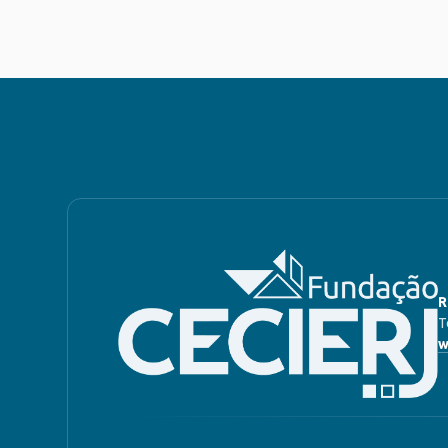
R
T
w