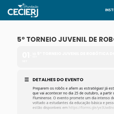
INST
5º TORNEIO JUVENIL DE RO
01
5º TORNEIO JUVENIL DE ROBÓTICA D
10
OUT
SET
DETALHES DO EVENTO
Preparem os robôs e afiem as estratégias! Já est
que vai acontecer no dia 25 de outubro, a parti
Fluminense. O evento promete um dia intenso de
voltado a estudantes da educação básica e pess
estão disponíveis em
https://forms.gle/ye3Uw8