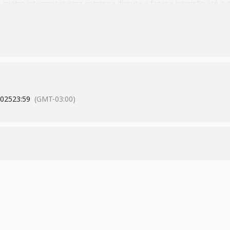
quatro integrantes para entrar na disputa e fazer a inscrição até o 
do clube de robótica ou qualquer grupo de estudos. O regulamento
s desafios que as equipes vão precisar superar, está disponível no
agas são limitadas.
2025
23:59
(GMT-03:00)