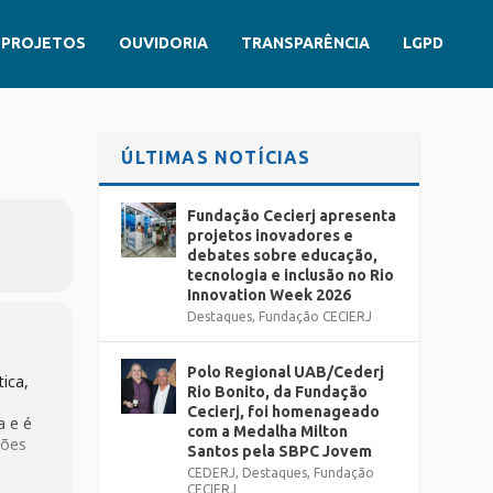
PROJETOS
OUVIDORIA
TRANSPARÊNCIA
LGPD
ÚLTIMAS NOTÍCIAS
Fundação Cecierj apresenta
projetos inovadores e
debates sobre educação,
tecnologia e inclusão no Rio
Innovation Week 2026
Destaques
,
Fundação CECIERJ
Polo Regional UAB/Cederj
ica,
Rio Bonito, da Fundação
Cecierj, foi homenageado
a e é
com a Medalha Milton
ções
Santos pela SBPC Jovem
CEDERJ
,
Destaques
,
Fundação
CECIERJ