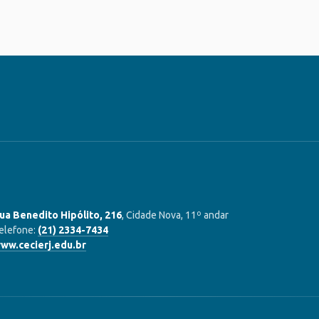
ua Benedito Hipólito, 216
, Cidade Nova, 11º andar
elefone:
(21) 2334-7434
ww.cecierj.edu.br