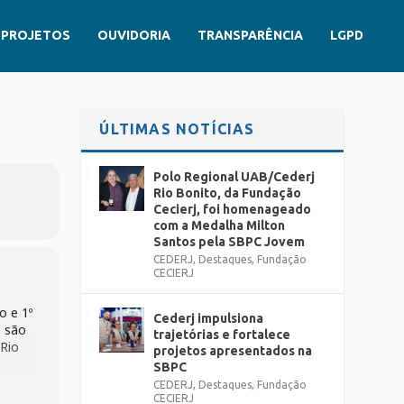
PROJETOS
OUVIDORIA
TRANSPARÊNCIA
LGPD
ÚLTIMAS NOTÍCIAS
Polo Regional UAB/Cederj
Rio Bonito, da Fundação
Cecierj, foi homenageado
com a Medalha Milton
Santos pela SBPC Jovem
CEDERJ
,
Destaques
,
Fundação
CECIERJ
o e 1º
Cederj impulsiona
e são
trajetórias e fortalece
 Rio
projetos apresentados na
SBPC
CEDERJ
,
Destaques
,
Fundação
CECIERJ