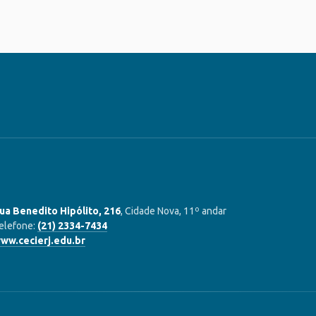
ua Benedito Hipólito, 216
, Cidade Nova, 11º andar
elefone:
(21) 2334-7434
ww.cecierj.edu.br