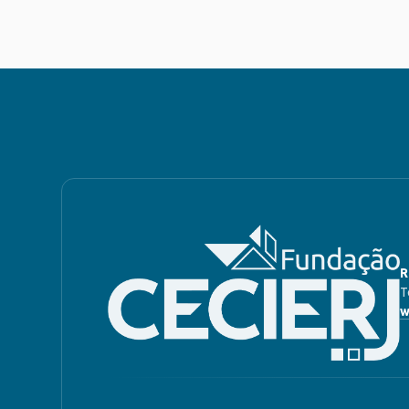
R
T
w