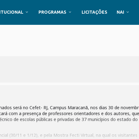
ITUCIONAL
PROGRAMAS
LICITAÇÕES
NAI
nados será no Cefet- RJ, Campus Maracanã, nos dias 30 de novembr
ará com a presença de professores orientadores e dos autores, qu
cnico de escolas públicas e privadas de 37 municípios do estado do
ial (30/11 e 1/12), e pela Mostra Fecti Virtual, na qual os visitantes