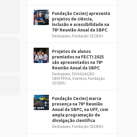
mais
Fundação Cecierj apresenta
(8º e
projetos de ciência,
.
inclusão e acessibilidade na
78ª Reunião Anual da SBPC
 Zona
Destaques
,
Fundação CECIERJ
Projetos de alunos
premiados na FECTI 2025
são apresentados na 78ª
Reunião Anual da SBPC
Destaques
,
DIVULGAÇÃO
CIENTÍFICA
,
Eventos
,
Fundação
CECIERJ
Fundação Cecierj marca
presença na 78ª Reunião
Anual da SBPC, na UFF, com
ampla programação de
divulgação científica
Destaques
,
Fundação CECIERJ