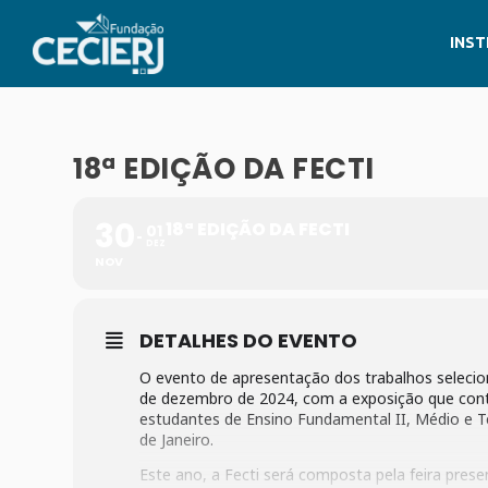
INST
18ª EDIÇÃO DA FECTI
30
18ª EDIÇÃO DA FECTI
01
DEZ
NOV
DETALHES DO EVENTO
O evento de apresentação dos trabalhos selecio
de dezembro de 2024, com a exposição que cont
estudantes de Ensino Fundamental II, Médio e Té
de Janeiro.
Este ano, a Fecti será composta pela feira presenc