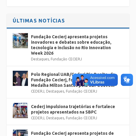
ÚLTIMAS NOTÍCIAS
Fundação Cecierj apresenta projetos
inovadores e debates sobre educação,
tecnologia e inclusão no Rio Innovation
Week 2026
Destaques
,
Fundação CECIERJ
Polo Regional UAB/Cederj Rio Bonito, da
Fundação Cecierj, foi homenageado com a
Medalha Milton Santos pela SBPC Jovem
CEDERJ
,
Destaques
,
Fundação CECIERJ
Cederj impulsiona trajetórias e fortalece
projetos apresentados na SBPC
CEDERJ
,
Destaques
,
Fundação CECIERJ
Fundação Cecierj apresenta projetos de