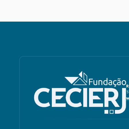
R
T
w