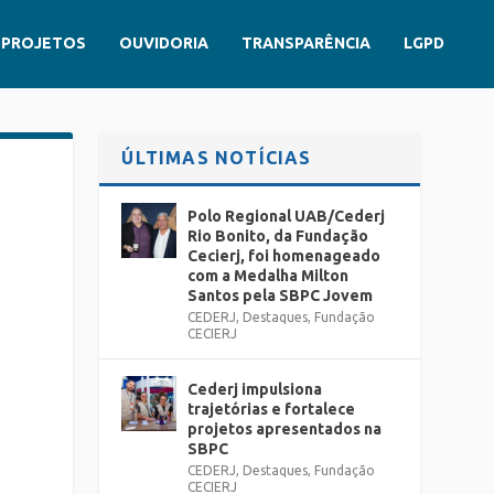
PROJETOS
OUVIDORIA
TRANSPARÊNCIA
LGPD
ÚLTIMAS NOTÍCIAS
Polo Regional UAB/Cederj
Rio Bonito, da Fundação
Cecierj, foi homenageado
com a Medalha Milton
Santos pela SBPC Jovem
CEDERJ
,
Destaques
,
Fundação
CECIERJ
Cederj impulsiona
trajetórias e fortalece
projetos apresentados na
SBPC
CEDERJ
,
Destaques
,
Fundação
CECIERJ