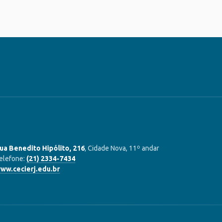
ua Benedito Hipólito, 216
, Cidade Nova, 11º andar
elefone:
(21) 2334-7434
ww.cecierj.edu.br