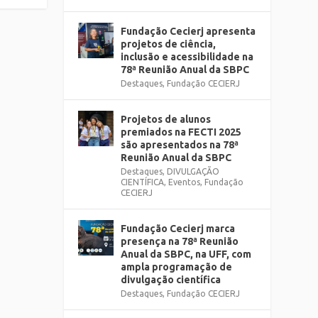
Fundação Cecierj apresenta
projetos de ciência,
inclusão e acessibilidade na
78ª Reunião Anual da SBPC
Destaques
,
Fundação CECIERJ
Projetos de alunos
premiados na FECTI 2025
são apresentados na 78ª
Reunião Anual da SBPC
Destaques
,
DIVULGAÇÃO
CIENTÍFICA
,
Eventos
,
Fundação
CECIERJ
Fundação Cecierj marca
presença na 78ª Reunião
Anual da SBPC, na UFF, com
ampla programação de
divulgação científica
Destaques
,
Fundação CECIERJ