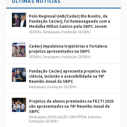
ÚLTIMAS NOTÍCIAS
Polo Regional UAB/Cederj Rio Bonito, da
Fundação Cecierj, foi homenageado com a
Medalha Milton Santos pela SBPC Jovem
CEDERJ
,
Destaques
,
Fundação CECIERJ
Cederj impulsiona trajetórias e fortalece
projetos apresentados na SBPC
CEDERJ
,
Destaques
,
Fundação CECIERJ
Fundação Cecierj apresenta projetos de
ciência, inclusão e acessibilidade na 78ª
Reunião Anual da SBPC
Destaques
,
Fundação CECIERJ
Projetos de alunos premiados na FECTI 2025
são apresentados na 78ª Reunião Anual da
SBPC
Destaques
,
DIVULGAÇÃO CIENTÍFICA
,
Eventos
,
Fundação CECIERJ