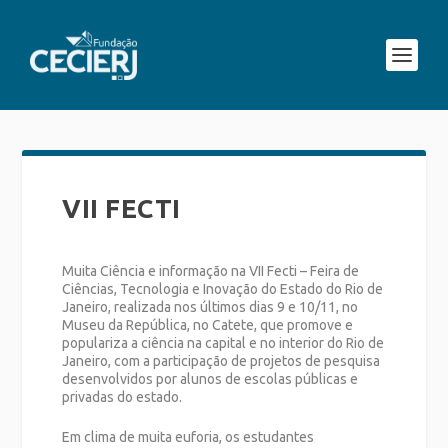
VII FECTI
Muita Ciência e informação na VII Fecti – Feira de
Ciências, Tecnologia e Inovação do Estado do Rio de
Janeiro, realizada nos últimos dias 9 e 10/11, no
Museu da República, no Catete, que promove e
populariza a ciência na capital e no interior do Rio de
Janeiro, com a participação de projetos de pesquisa
desenvolvidos por alunos de escolas públicas e
privadas do estado.
Em clima de muita euforia, os estudantes