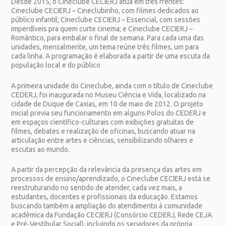
Desde 2015, o Cineclube CECIERJ atua em três frentes:
Cineclube CECIERJ – Cineclubinho, com filmes dedicados ao
público infantil; Cineclube CECIERJ – Essencial, com sessões
imperdíveis pra quem curte cinema; e Cineclube CECIERJ –
Romântico, para embalar o final de semana. Para cada uma das
unidades, mensalmente, um tema reúne três filmes, um para
cada linha. A programação é elaborada a partir de uma escuta da
população local e do público
A primeira unidade do Cineclube, ainda com o título de Cineclube
CEDERJ, foi inaugurada no Museu Ciência e Vida, localizado na
cidade de Duque de Caxias, em 10 de maio de 2012. O projeto
inicial previa seu funcionamento em alguns Polos do CEDERJ e
em espaços científico-culturais com exibições gratuitas de
filmes, debates e realização de oficinas, buscando atuar na
articulação entre artes e ciências, sensibilizando olhares e
escutas ao mundo.
A partir da percepção da relevância da presença das artes em
processos de ensino/aprendizado, o Cineclube CECIERJ está se
reestruturando no sentido de atender, cada vez mais, a
estudantes, docentes e profissionais da educação. Estamos
buscando também a ampliação do atendimento à comunidade
acadêmica da Fundação CECIERJ (Consórcio CEDERJ, Rede CEJA
e Pré-Vestibular Social), incluindo os servidores da própria