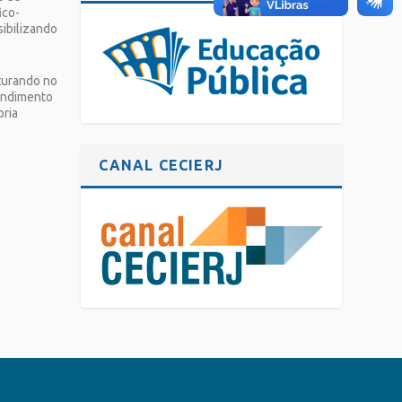
ico-
sibilizando
turando no
tendimento
pria
CANAL CECIERJ