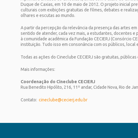
Duque de Caxias, em 10 de maio de 2012. O projeto inicial p
culturais com exibições gratuitas de filmes, debates e realiza
olhares e escutas ao mundo.
A partir da percepção da relevância da presença das artes e
sentido de atender, cada vez mais, a estudantes, docentes 
à comunidade acadêmica da Fundação CECIERJ (Consórcio CEDER
instituição. Tudo isso em consonância com os públicos, local e
Todas as ações do Cineclube CECIERJ são gratuitas, públicas 
Mais informações:
Coordenação do Cineclube CECIERJ
Rua Benedito Hipólito, 216, 11º andar, Cidade Nova, Rio de Jan
Contato:
cineclube@cecierj.edu.br