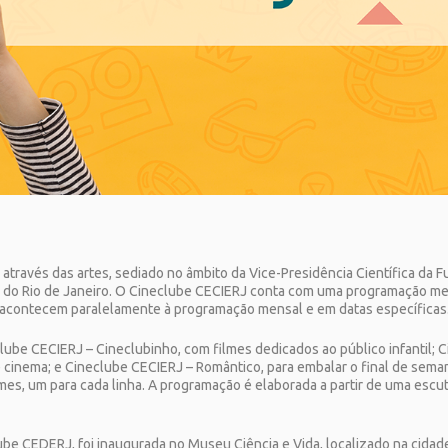
través das artes, sediado no âmbito da Vice-Presidência Científica da 
o do Rio de Janeiro. O Cineclube CECIERJ conta com uma programação me
 acontecem paralelamente à programação mensal e em datas específicas
ube CECIERJ – Cineclubinho, com filmes dedicados ao público infantil; 
 cinema; e Cineclube CECIERJ – Romântico, para embalar o final de seman
es, um para cada linha. A programação é elaborada a partir de uma escu
lube CEDERJ, foi inaugurada no Museu Ciência e Vida, localizado na cidad