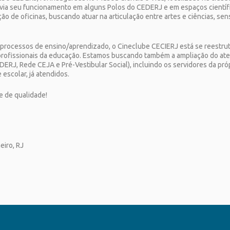
revia seu funcionamento em alguns Polos do CEDERJ e em espaços científ
ção de oficinas, buscando atuar na articulação entre artes e ciências, sen
m processos de ensino/aprendizado, o Cineclube CECIERJ está se reestru
e profissionais da educação. Estamos buscando também a ampliação do a
J, Rede CEJA e Pré-Vestibular Social), incluindo os servidores da pró
 escolar, já atendidos.
e de qualidade!
eiro, RJ