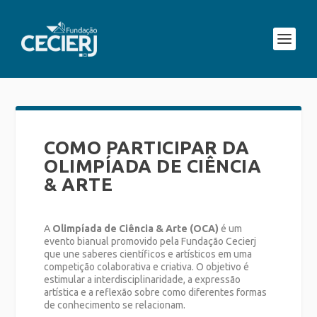
COMO PARTICIPAR DA
OLIMPÍADA DE CIÊNCIA
& ARTE
A
Olimpíada de Ciência & Arte (OCA)
é um
evento bianual promovido pela Fundação Cecierj
que une saberes científicos e artísticos em uma
competição colaborativa e criativa. O objetivo é
estimular a interdisciplinaridade, a expressão
artística e a reflexão sobre como diferentes formas
de conhecimento se relacionam.