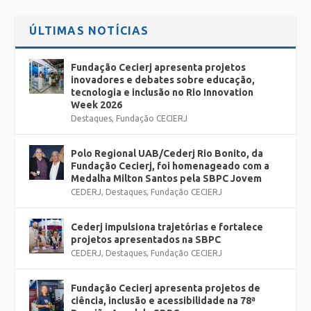
ÚLTIMAS NOTÍCIAS
Fundação Cecierj apresenta projetos
inovadores e debates sobre educação,
tecnologia e inclusão no Rio Innovation
Week 2026
Destaques
,
Fundação CECIERJ
Polo Regional UAB/Cederj Rio Bonito, da
Fundação Cecierj, foi homenageado com a
Medalha Milton Santos pela SBPC Jovem
CEDERJ
,
Destaques
,
Fundação CECIERJ
Cederj impulsiona trajetórias e fortalece
projetos apresentados na SBPC
CEDERJ
,
Destaques
,
Fundação CECIERJ
Fundação Cecierj apresenta projetos de
ciência, inclusão e acessibilidade na 78ª