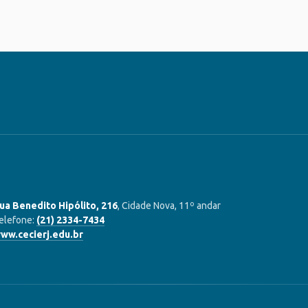
ua Benedito Hipólito, 216
, Cidade Nova, 11º andar
elefone:
(21) 2334-7434
ww.cecierj.edu.br