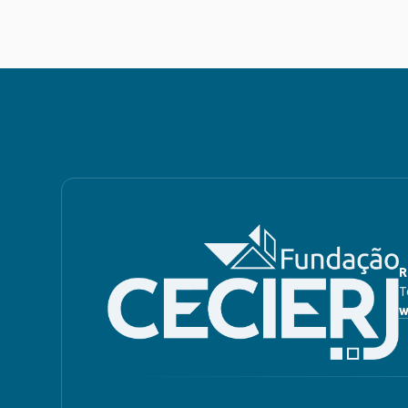
R
T
w