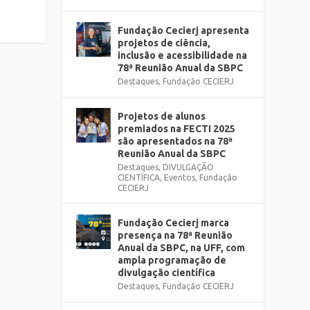
Fundação Cecierj apresenta
projetos de ciência,
inclusão e acessibilidade na
78ª Reunião Anual da SBPC
Destaques
,
Fundação CECIERJ
Projetos de alunos
premiados na FECTI 2025
são apresentados na 78ª
Reunião Anual da SBPC
Destaques
,
DIVULGAÇÃO
CIENTÍFICA
,
Eventos
,
Fundação
CECIERJ
Fundação Cecierj marca
presença na 78ª Reunião
Anual da SBPC, na UFF, com
ampla programação de
divulgação científica
Destaques
,
Fundação CECIERJ