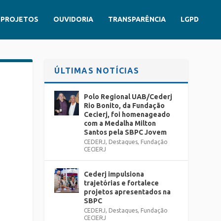
PROJETOS
OUVIDORIA
TRANSPARÊNCIA
LGPD
ÚLTIMAS NOTÍCIAS
Polo Regional UAB/Cederj
Rio Bonito, da Fundação
Cecierj, foi homenageado
com a Medalha Milton
Santos pela SBPC Jovem
CEDERJ
,
Destaques
,
Fundação
CECIERJ
Cederj impulsiona
trajetórias e fortalece
projetos apresentados na
SBPC
CEDERJ
,
Destaques
,
Fundação
CECIERJ