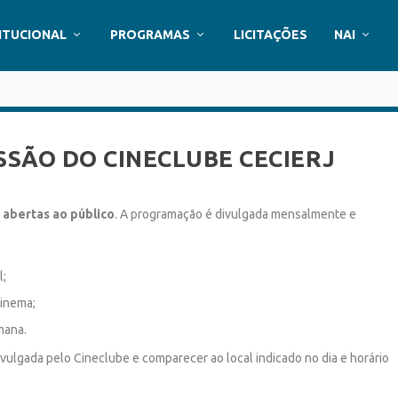
ITUCIONAL
PROGRAMAS
LICITAÇÕES
NAI
SSÃO DO CINECLUBE CECIERJ
e abertas ao público
. A programação é divulgada mensalmente e
l;
cinema;
mana.
vulgada pelo Cineclube e comparecer ao local indicado no dia e horário