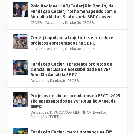
Polo Regional UAB/Cederj Rio Bonito, da
Fundação Cecierj, foi homenageado com a
Medalha Milton Santos pela SBPC Jovem
CEDERJ
,
Destaques
,
Fundação CECIERJ
Cederj impulsiona trajetórias e fortalece
projetos apresentados na SBPC
CEDERJ
,
Destaques
,
Fundação CECIERJ
Fundação Cecierj apresenta projetos de
ciência, inclusão e acessibilidade na 78ª
Reunião Anual da SBPC
Destaques
,
Fundação CECIERJ
Projetos de alunos premiados na FECTI 2025
são apresentados na 78ª Reunião Anual da
SBPC
Destaques
,
DIVULGAÇÃO CIENTÍFICA
,
Eventos
,
Fundação CECIERJ
Fundação Cecierj marca presença na 78ª