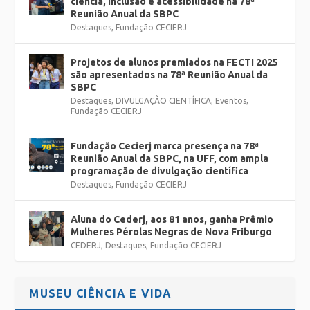
ciência, inclusão e acessibilidade na 78ª
Reunião Anual da SBPC
Destaques
,
Fundação CECIERJ
Projetos de alunos premiados na FECTI 2025
são apresentados na 78ª Reunião Anual da
SBPC
Destaques
,
DIVULGAÇÃO CIENTÍFICA
,
Eventos
,
Fundação CECIERJ
Fundação Cecierj marca presença na 78ª
Reunião Anual da SBPC, na UFF, com ampla
programação de divulgação científica
Destaques
,
Fundação CECIERJ
Aluna do Cederj, aos 81 anos, ganha Prêmio
Mulheres Pérolas Negras de Nova Friburgo
CEDERJ
,
Destaques
,
Fundação CECIERJ
MUSEU CIÊNCIA E VIDA