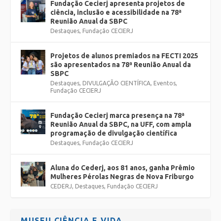
Fundação Cecierj apresenta projetos de
ciência, inclusão e acessibilidade na 78ª
Reunião Anual da SBPC
Destaques
,
Fundação CECIERJ
Projetos de alunos premiados na FECTI 2025
são apresentados na 78ª Reunião Anual da
SBPC
Destaques
,
DIVULGAÇÃO CIENTÍFICA
,
Eventos
,
Fundação CECIERJ
Fundação Cecierj marca presença na 78ª
Reunião Anual da SBPC, na UFF, com ampla
programação de divulgação científica
Destaques
,
Fundação CECIERJ
Aluna do Cederj, aos 81 anos, ganha Prêmio
Mulheres Pérolas Negras de Nova Friburgo
CEDERJ
,
Destaques
,
Fundação CECIERJ
MUSEU CIÊNCIA E VIDA