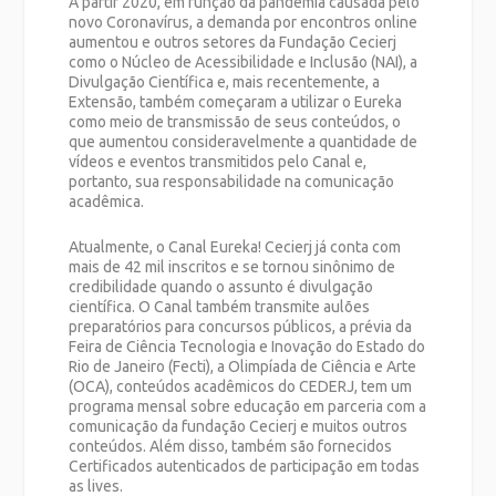
A partir 2020, em função da pandemia causada pelo
novo Coronavírus, a demanda por encontros online
aumentou e outros setores da Fundação Cecierj
como o Núcleo de Acessibilidade e Inclusão (NAI), a
Divulgação Científica e, mais recentemente, a
Extensão, também começaram a utilizar o Eureka
como meio de transmissão de seus conteúdos, o
que aumentou consideravelmente a quantidade de
vídeos e eventos transmitidos pelo Canal e,
portanto, sua responsabilidade na comunicação
acadêmica.
Atualmente, o Canal Eureka! Cecierj já conta com
mais de 42 mil inscritos e se tornou sinônimo de
credibilidade quando o assunto é divulgação
científica. O Canal também transmite aulões
preparatórios para concursos públicos, a prévia da
Feira de Ciência Tecnologia e Inovação do Estado do
Rio de Janeiro (Fecti), a Olimpíada de Ciência e Arte
(OCA), conteúdos acadêmicos do CEDERJ, tem um
programa mensal sobre educação em parceria com a
comunicação da fundação Cecierj e muitos outros
conteúdos. Além disso, também são fornecidos
Certificados autenticados de participação em todas
as lives.