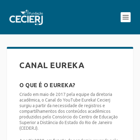
CANAL EUREKA
O QUE É O EUREKA?
Criado em maio de 2017 pela equipe da diretoria
acadêmica, o Canal do YouTube Eureka! Cecierj
surgiu a partir da necessidade de registros e
compartilhamentos dos conteúdos acadêmicos
produzidos pelo Consórcio do Centro de Educação
Superior a Distância do Estado do Rio de Janeiro
(CEDERJ).