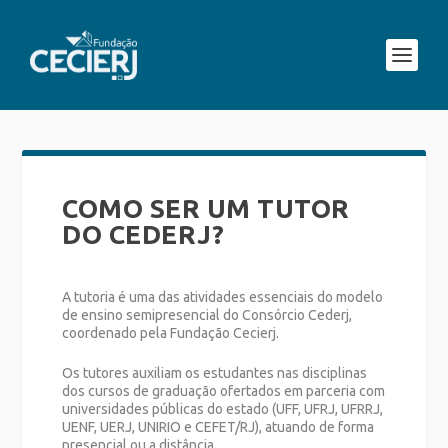
COMO SER UM TUTOR
DO CEDERJ?
A tutoria é uma das atividades essenciais do modelo
de ensino semipresencial do Consórcio Cederj,
coordenado pela Fundação Cecierj.
Os tutores auxiliam os estudantes nas disciplinas
dos cursos de graduação ofertados em parceria com
universidades públicas do estado (UFF, UFRJ, UFRRJ,
UENF, UERJ, UNIRIO e CEFET/RJ), atuando de forma
presencial ou a distância.