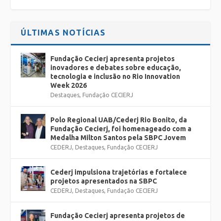
ÚLTIMAS NOTÍCIAS
Fundação Cecierj apresenta projetos
inovadores e debates sobre educação,
tecnologia e inclusão no Rio Innovation
Week 2026
Destaques
,
Fundação CECIERJ
Polo Regional UAB/Cederj Rio Bonito, da
Fundação Cecierj, foi homenageado com a
Medalha Milton Santos pela SBPC Jovem
CEDERJ
,
Destaques
,
Fundação CECIERJ
Cederj impulsiona trajetórias e fortalece
projetos apresentados na SBPC
CEDERJ
,
Destaques
,
Fundação CECIERJ
Fundação Cecierj apresenta projetos de