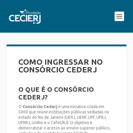
COMO INGRESSAR NO
CONSÓRCIO CEDERJ
O QUE É O CONSÓRCIO
CEDERJ?
O
Consórcio Cederj
é uma iniciativa criada em
2000 que reúne instituições públicas sediadas no
estado do Rio de Janeiro (UERJ, UENF, UFF, UFRJ,
UFRRJ, UniRio e o Cefet/RJ). O objetivo é
democratizar o acesso ao ensino superior público,