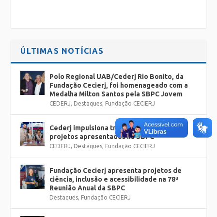
ÚLTIMAS NOTÍCIAS
Polo Regional UAB/Cederj Rio Bonito, da
Fundação Cecierj, foi homenageado com a
Medalha Milton Santos pela SBPC Jovem
CEDERJ
,
Destaques
,
Fundação CECIERJ
Cederj impulsiona trajetórias e fortalece
projetos apresentados na SBPC
CEDERJ
,
Destaques
,
Fundação CECIERJ
Fundação Cecierj apresenta projetos de
ciência, inclusão e acessibilidade na 78ª
Reunião Anual da SBPC
Destaques
,
Fundação CECIERJ