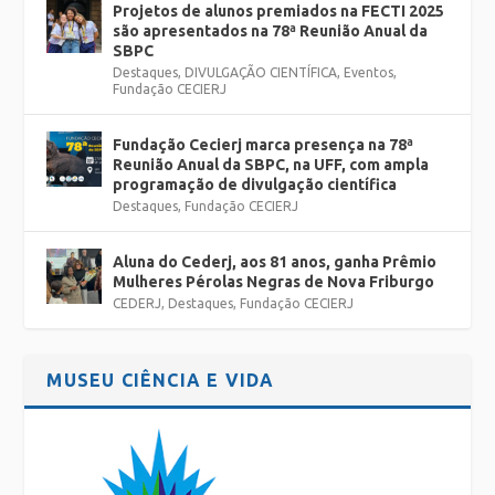
Projetos de alunos premiados na FECTI 2025
são apresentados na 78ª Reunião Anual da
SBPC
Destaques
,
DIVULGAÇÃO CIENTÍFICA
,
Eventos
,
Fundação CECIERJ
Fundação Cecierj marca presença na 78ª
Reunião Anual da SBPC, na UFF, com ampla
programação de divulgação científica
Destaques
,
Fundação CECIERJ
Aluna do Cederj, aos 81 anos, ganha Prêmio
Mulheres Pérolas Negras de Nova Friburgo
CEDERJ
,
Destaques
,
Fundação CECIERJ
MUSEU CIÊNCIA E VIDA