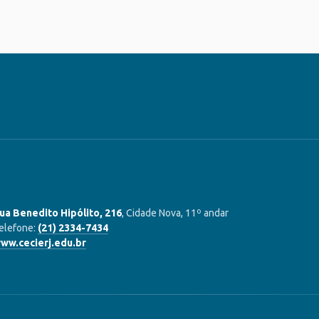
ua Benedito Hipólito, 216
, Cidade Nova, 11º andar
elefone:
(21) 2334-7434
ww.cecierj.edu.br