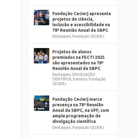
Fundação Cecierj apresenta
projetos de ciência,
inclusão e acessibilidade na
78ª Reunião Anual da SBPC
Destaques
,
Fundação CECIERJ
Projetos de alunos
premiados na FECTI 2025
são apresentados na 78ª
Reunião Anual da SBPC
Destaques
,
DIVULGAÇÃO
CIENTÍFICA
,
Eventos
,
Fundação
CECIERJ
Fundação Cecierj marca
presença na 78ª Reunião
Anual da SBPC, na UFF, com
ampla programação de
divulgação científica
Destaques
,
Fundação CECIERJ