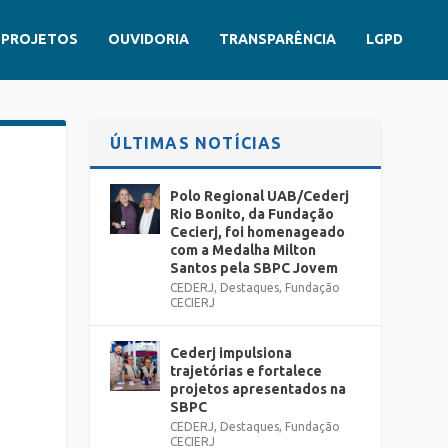
PROJETOS
OUVIDORIA
TRANSPARÊNCIA
LGPD
ÚLTIMAS NOTÍCIAS
Polo Regional UAB/Cederj
Rio Bonito, da Fundação
Cecierj, foi homenageado
com a Medalha Milton
Santos pela SBPC Jovem
CEDERJ
,
Destaques
,
Fundação
CECIERJ
Cederj impulsiona
trajetórias e fortalece
projetos apresentados na
SBPC
CEDERJ
,
Destaques
,
Fundação
CECIERJ