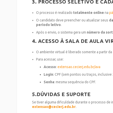
3. PROCESSO SELETIVO E CA
O processo é realizado
totalmente online
na
pá
O candidato deve preencher ou atualizar seus
da
período letivo
.
Após o envio, o sistema gera um
número da sor
4. ACESSO À SALA DE AULA VI
O ambiente virtual é liberado somente a partir da 
Para acessar, use:
Acesso
:
extensao.cecierj.edu.br/ava
Login
: CPF (sem pontos ou traços, inclusive z
Senha
: mesma sequência do CPF.
5.DÚVIDAS E SUPORTE
Se tiver alguma dificuldade durante o processo de i
extensao@cecierj.edu.br
.