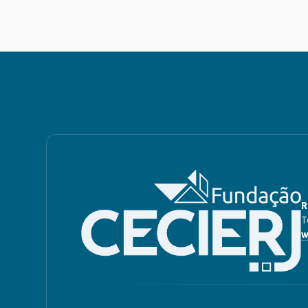
R
T
w