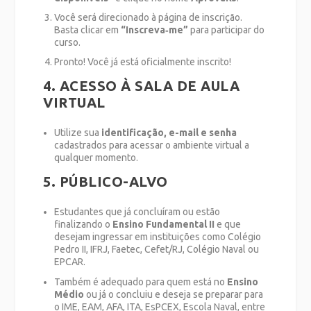
Você será direcionado à página de inscrição.
Basta clicar em
“Inscreva‑me”
para participar do
curso.
Pronto! Você já está oficialmente inscrito!
4. ACESSO À SALA DE AULA
VIRTUAL
Utilize sua
identificação, e-mail e senha
cadastrados para acessar o ambiente virtual a
qualquer momento.
5. PÚBLICO-ALVO
Estudantes que já concluíram ou estão
finalizando o
Ensino Fundamental II
e que
desejam ingressar em instituições como Colégio
Pedro II, IFRJ, Faetec, Cefet/RJ, Colégio Naval ou
EPCAR.
Também é adequado para quem está no
Ensino
Médio
ou já o concluiu e deseja se preparar para
o IME, EAM, AFA, ITA, EsPCEX, Escola Naval, entre