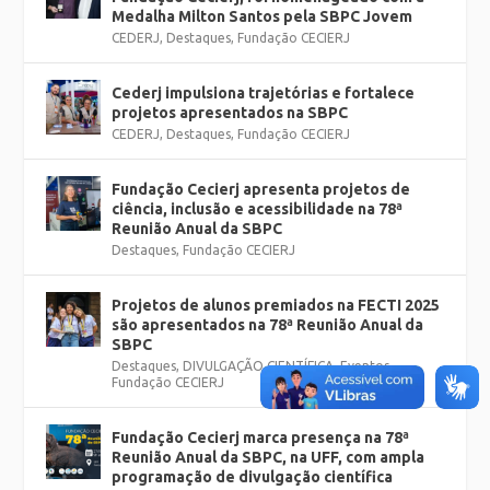
Medalha Milton Santos pela SBPC Jovem
CEDERJ
,
Destaques
,
Fundação CECIERJ
Cederj impulsiona trajetórias e fortalece
projetos apresentados na SBPC
CEDERJ
,
Destaques
,
Fundação CECIERJ
Fundação Cecierj apresenta projetos de
ciência, inclusão e acessibilidade na 78ª
Reunião Anual da SBPC
Destaques
,
Fundação CECIERJ
Projetos de alunos premiados na FECTI 2025
são apresentados na 78ª Reunião Anual da
SBPC
Destaques
,
DIVULGAÇÃO CIENTÍFICA
,
Eventos
,
Fundação CECIERJ
Fundação Cecierj marca presença na 78ª
Reunião Anual da SBPC, na UFF, com ampla
programação de divulgação científica