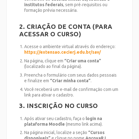
institutos federais
, sem pré‑requisitos ou
formação prévia necessária.
2. CRIAÇÃO DE CONTA (PARA
ACESSAR O CURSO)
Acesse o ambiente virtual através do endereço:
https://extensao.cecierj.edu.br/sav/
Na página, clique em
“Criar uma conta”
(localizado ao final da página).
Preencha o formulário com seus dados pessoais
e finalize em
“Criar minha conta”
.
Você receberá um e-mail de confirmação com um
link para ativar o cadastro.
3. INSCRIÇÃO NO CURSO
Após ativar seu cadastro, faça o
login na
plataforma Moodle
(mesmo link acima).
Na página inicial, localize a seção
“Cursos
disponíveis”
e clique no nome
AprovaRJ
.