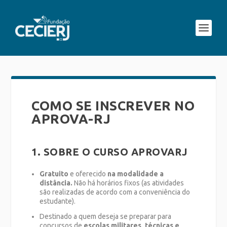
COMO SE INSCREVER NO
APROVA-RJ
1. SOBRE O CURSO APROVARJ
Gratuito
e oferecido
na modalidade a
distância.
Não há horários fixos (as atividades
são realizadas de acordo com a conveniência do
estudante).
Destinado a quem deseja se preparar para
concursos de
escolas militares, técnicas e