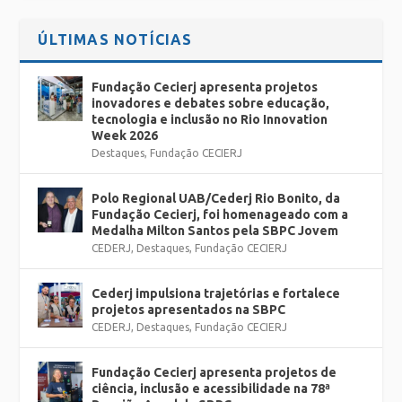
ÚLTIMAS NOTÍCIAS
Fundação Cecierj apresenta projetos
inovadores e debates sobre educação,
tecnologia e inclusão no Rio Innovation
Week 2026
Destaques
,
Fundação CECIERJ
Polo Regional UAB/Cederj Rio Bonito, da
Fundação Cecierj, foi homenageado com a
Medalha Milton Santos pela SBPC Jovem
CEDERJ
,
Destaques
,
Fundação CECIERJ
Cederj impulsiona trajetórias e fortalece
projetos apresentados na SBPC
CEDERJ
,
Destaques
,
Fundação CECIERJ
Fundação Cecierj apresenta projetos de
ciência, inclusão e acessibilidade na 78ª