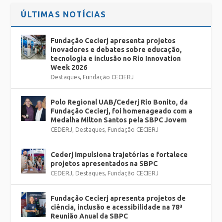
ÚLTIMAS NOTÍCIAS
Fundação Cecierj apresenta projetos
inovadores e debates sobre educação,
tecnologia e inclusão no Rio Innovation
Week 2026
Destaques
,
Fundação CECIERJ
Polo Regional UAB/Cederj Rio Bonito, da
Fundação Cecierj, foi homenageado com a
Medalha Milton Santos pela SBPC Jovem
CEDERJ
,
Destaques
,
Fundação CECIERJ
Cederj impulsiona trajetórias e fortalece
projetos apresentados na SBPC
CEDERJ
,
Destaques
,
Fundação CECIERJ
Fundação Cecierj apresenta projetos de
ciência, inclusão e acessibilidade na 78ª
Reunião Anual da SBPC