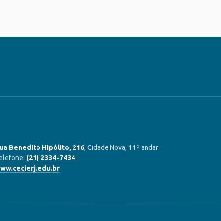
ua Benedito Hipólito, 216
, Cidade Nova, 11º andar
elefone:
(21) 2334-7434
ww.cecierj.edu.br