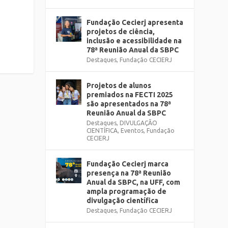
Fundação Cecierj apresenta
projetos de ciência,
inclusão e acessibilidade na
78ª Reunião Anual da SBPC
Destaques
,
Fundação CECIERJ
Projetos de alunos
premiados na FECTI 2025
são apresentados na 78ª
Reunião Anual da SBPC
Destaques
,
DIVULGAÇÃO
CIENTÍFICA
,
Eventos
,
Fundação
CECIERJ
Fundação Cecierj marca
presença na 78ª Reunião
Anual da SBPC, na UFF, com
ampla programação de
divulgação científica
Destaques
,
Fundação CECIERJ