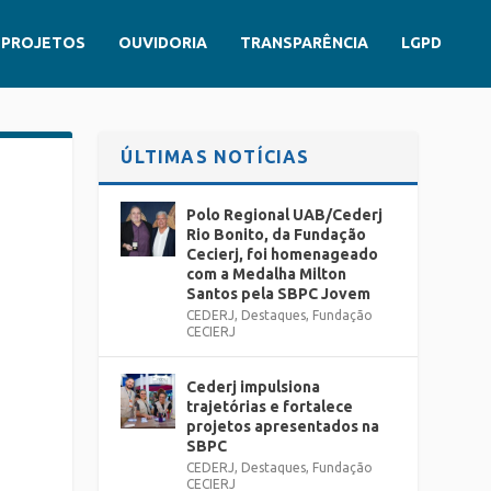
PROJETOS
OUVIDORIA
TRANSPARÊNCIA
LGPD
ÚLTIMAS NOTÍCIAS
Polo Regional UAB/Cederj
Rio Bonito, da Fundação
Cecierj, foi homenageado
com a Medalha Milton
Santos pela SBPC Jovem
CEDERJ
,
Destaques
,
Fundação
CECIERJ
Cederj impulsiona
trajetórias e fortalece
projetos apresentados na
SBPC
CEDERJ
,
Destaques
,
Fundação
CECIERJ