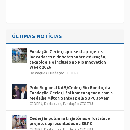
ÚLTIMAS NOTÍCIAS
Fundação Cecierj apresenta projetos
inovadores e debates sobre educação,
tecnologia e inclusão no Rio Innovation
Week 2026
Destaques
,
Fundação CECIERJ
Polo Regional UAB/Cederj Rio Bonito, da
Fundação Cecierj, foi homenageado com a
Medalha Milton Santos pela SBPC Jovem
CEDERJ
,
Destaques
,
Fundação CECIERJ
Cederj impulsiona trajetórias e fortalece
projetos apresentados na SBPC
CEDERJ
,
Destaques
,
Fundação CECIERJ