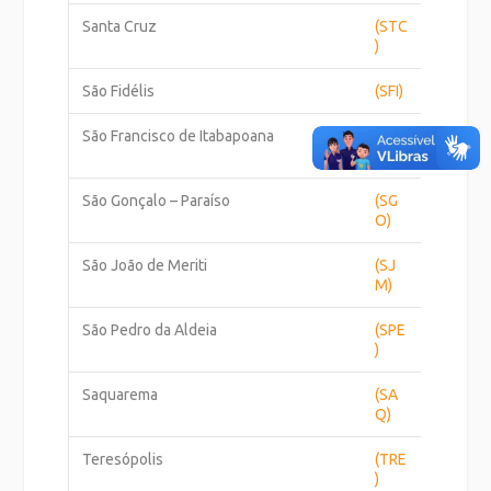
Santa Cruz
(STC
)
São Fidélis
(SFI)
São Francisco de Itabapoana
(SFR
)
São Gonçalo – Paraíso
(SG
O)
São João de Meriti
(SJ
M)
São Pedro da Aldeia
(SPE
)
Saquarema
(SA
Q)
Teresópolis
(TRE
)