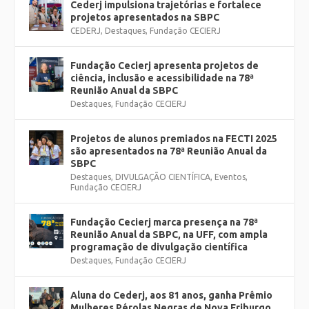
Cederj impulsiona trajetórias e fortalece
projetos apresentados na SBPC
CEDERJ
,
Destaques
,
Fundação CECIERJ
Fundação Cecierj apresenta projetos de
ciência, inclusão e acessibilidade na 78ª
Reunião Anual da SBPC
Destaques
,
Fundação CECIERJ
Projetos de alunos premiados na FECTI 2025
são apresentados na 78ª Reunião Anual da
SBPC
Destaques
,
DIVULGAÇÃO CIENTÍFICA
,
Eventos
,
Fundação CECIERJ
Fundação Cecierj marca presença na 78ª
Reunião Anual da SBPC, na UFF, com ampla
programação de divulgação científica
Destaques
,
Fundação CECIERJ
Aluna do Cederj, aos 81 anos, ganha Prêmio
Mulheres Pérolas Negras de Nova Friburgo