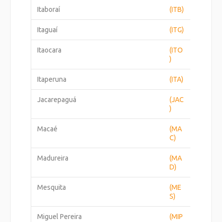
Itaboraí
(ITB)
Itaguaí
(ITG)
Itaocara
(ITO
)
Itaperuna
(ITA)
Jacarepaguá
(JAC
)
Macaé
(MA
C)
Madureira
(MA
D)
Mesquita
(ME
S)
Miguel Pereira
(MIP