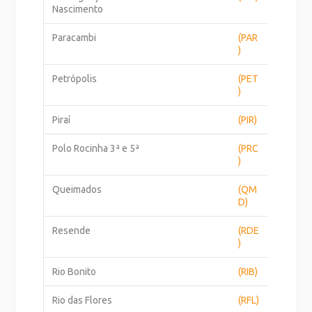
Nascimento
Paracambi
(PAR
)
Petrópolis
(PET
)
Piraí
(PIR)
Polo Rocinha 3ª e 5ª
(PRC
)
Queimados
(QM
D)
Resende
(RDE
)
Rio Bonito
(RIB)
Rio das Flores
(RFL)