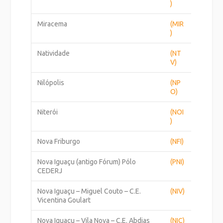
)
Miracema
(MIR
)
Natividade
(NT
V)
Nilópolis
(NP
O)
Niterói
(NOI
)
Nova Friburgo
(NFI)
Nova Iguaçu (antigo Fórum) Pólo
(PNI)
CEDERJ
Nova Iguaçu – Miguel Couto – C.E.
(NIV)
Vicentina Goulart
Nova Iguaçu – Vila Nova – C.E. Abdias
(NIC)