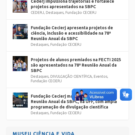
Cederj impulsiona trajetórias e fortalece
projetos apresentados na SBPC
CEDERJ
,
Destaques
,
Fundação CECIERJ
Fundação Cecierj apresenta projetos de
ciência, inclusão e acessibilidade na 78ª
Reunião Anual da SBPC
Destaques
,
Fundação CECIERJ
Projetos de alunos premiados na FECTI 2025
são apresentados na 78ª Reunião Anual da
SBPC
Destaques
,
DIVULGAÇÃO CIENTÍFICA
,
Eventos
,
Fundação CECIERJ
Fundação Cecierj marca presença na 78ª
Reunião Anual da SBPC, na UFF, com ampla
programação de divulgação científica
Destaques
,
Fundação CECIERJ
MUSEU CIÊNCIA E VIDA