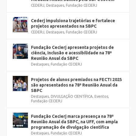
CEDERJ
,
Destaques
,
Fundação CECIERJ
Cederj impulsiona trajetórias e fortalece
projetos apresentados na SBPC
CEDERJ
,
Destaques
,
Fundação CECIERJ
Fundação Cecierj apresenta projetos de
ciência, inclusão e acessibilidade na 78ª
Reunião Anual da SBPC
Destaques
,
Fundação CECIERJ
Projetos de alunos premiados na FECTI 2025
são apresentados na 78ª Reunião Anual da
SBPC
Destaques
,
DIVULGAÇÃO CIENTÍFICA
,
Eventos
,
Fundação CECIERJ
Fundação Cecierj marca presença na 78ª
Reunião Anual da SBPC, na UFF, com ampla
programação de divulgação científica
Destaques
,
Fundação CECIERJ