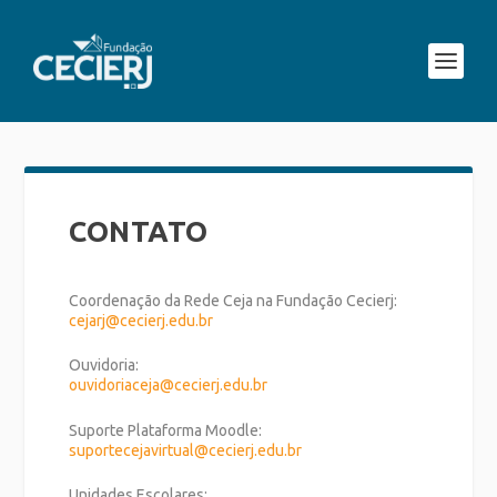
CONTATO
Coordenação da Rede Ceja na Fundação Cecierj:
cejarj@cecierj.edu.br
Ouvidoria:
ouvidoriaceja@cecierj.edu.br
Suporte Plataforma Moodle:
suportecejavirtual@cecierj.
edu.br
Unidades Escolares: