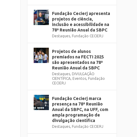
Fundação Cecierj apresenta
projetos de ciência,
inclusão e acessibilidade na
78ª Reunião Anual da SBPC
Destaques
,
Fundação CECIERJ
Projetos de alunos
premiados na FECTI 2025
são apresentados na 78ª
Reunião Anual da SBPC
Destaques
,
DIVULGAÇÃO
CIENTÍFICA
,
Eventos
,
Fundação
CECIERJ
Fundação Cecierj marca
presença na 78ª Reunião
Anual da SBPC, na UFF, com
ampla programação de
divulgação científica
Destaques
,
Fundação CECIERJ