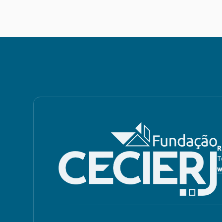
R
T
w