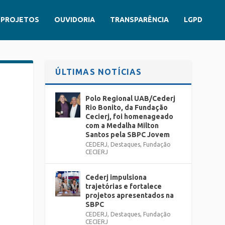
PROJETOS
OUVIDORIA
TRANSPARÊNCIA
LGPD
ÚLTIMAS NOTÍCIAS
Polo Regional UAB/Cederj
Rio Bonito, da Fundação
Cecierj, foi homenageado
com a Medalha Milton
Santos pela SBPC Jovem
CEDERJ
,
Destaques
,
Fundação
CECIERJ
Cederj impulsiona
trajetórias e fortalece
projetos apresentados na
SBPC
CEDERJ
,
Destaques
,
Fundação
CECIERJ