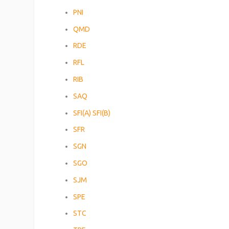
PNI
QMD
RDE
RFL
RIB
SAQ
SFI(A)
SFI(B)
SFR
SGN
SGO
SJM
SPE
STC