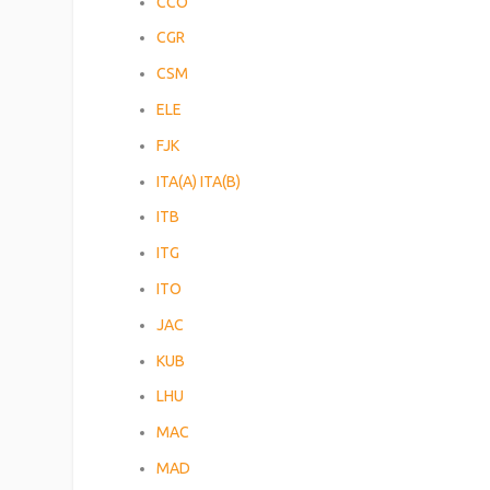
CCO
CGR
CSM
ELE
FJK
ITA(A)
ITA(B)
ITB
ITG
ITO
JAC
KUB
LHU
MAC
MAD