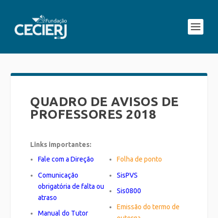
QUADRO DE AVISOS DE
PROFESSORES 2018
Links importantes:
Fale com a Direção
Folha de ponto
Comunicação
SisPVS
obrigatória de falta ou
Sis0800
atraso
Emissão do termo de
Manual do Tutor