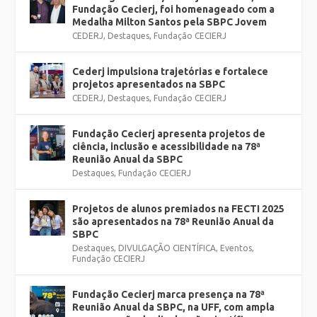
Fundação Cecierj, foi homenageado com a
Medalha Milton Santos pela SBPC Jovem
CEDERJ
,
Destaques
,
Fundação CECIERJ
Cederj impulsiona trajetórias e fortalece
projetos apresentados na SBPC
CEDERJ
,
Destaques
,
Fundação CECIERJ
Fundação Cecierj apresenta projetos de
ciência, inclusão e acessibilidade na 78ª
Reunião Anual da SBPC
Destaques
,
Fundação CECIERJ
Projetos de alunos premiados na FECTI 2025
são apresentados na 78ª Reunião Anual da
SBPC
Destaques
,
DIVULGAÇÃO CIENTÍFICA
,
Eventos
,
Fundação CECIERJ
Fundação Cecierj marca presença na 78ª
Reunião Anual da SBPC, na UFF, com ampla