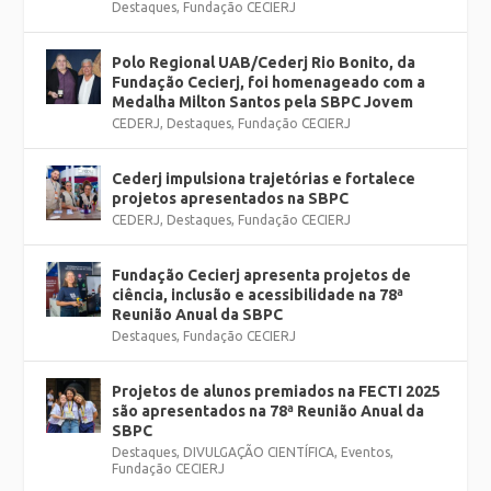
Destaques
,
Fundação CECIERJ
Polo Regional UAB/Cederj Rio Bonito, da
Fundação Cecierj, foi homenageado com a
Medalha Milton Santos pela SBPC Jovem
CEDERJ
,
Destaques
,
Fundação CECIERJ
Cederj impulsiona trajetórias e fortalece
projetos apresentados na SBPC
CEDERJ
,
Destaques
,
Fundação CECIERJ
Fundação Cecierj apresenta projetos de
ciência, inclusão e acessibilidade na 78ª
Reunião Anual da SBPC
Destaques
,
Fundação CECIERJ
Projetos de alunos premiados na FECTI 2025
são apresentados na 78ª Reunião Anual da
SBPC
Destaques
,
DIVULGAÇÃO CIENTÍFICA
,
Eventos
,
Fundação CECIERJ