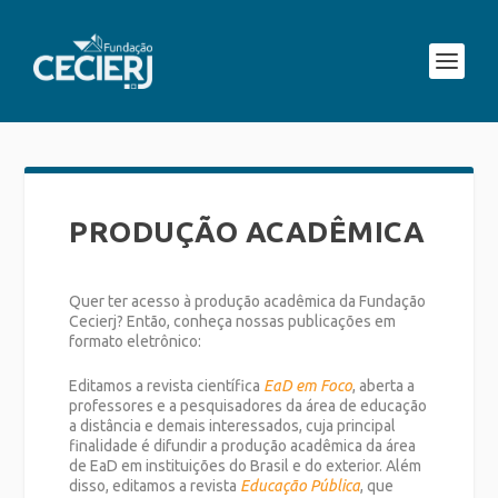
PRODUÇÃO ACADÊMICA
Quer ter acesso à produção acadêmica da Fundação
Cecierj? Então, conheça nossas publicações em
formato eletrônico:
Editamos a revista científica
EaD em Foco
, aberta a
professores e a pesquisadores da área de educação
a distância e demais interessados, cuja principal
finalidade é difundir a produção acadêmica da área
de EaD em instituições do Brasil e do exterior. Além
disso, editamos a revista
Educação Pública
, que