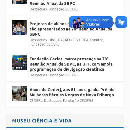
Reunião Anual da SBPC
Destaques
,
Fundação CECIERJ
Projetos de alunos premiados na FECTI 2025
são apresentados na 78ª Reunião Anual da
SBPC
Destaques
,
DIVULGAÇÃO CIENTÍFICA
,
Eventos
,
Fundação CECIERJ
Fundação Cecierj marca presença na 78ª
Reunião Anual da SBPC, na UFF, com ampla
programação de divulgação científica
Destaques
,
Fundação CECIERJ
Aluna do Cederj, aos 81 anos, ganha Prêmio
Mulheres Pérolas Negras de Nova Friburgo
CEDERJ
,
Destaques
,
Fundação CECIERJ
MUSEU CIÊNCIA E VIDA