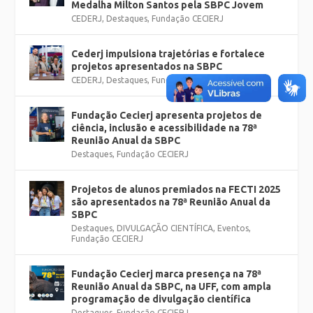
Medalha Milton Santos pela SBPC Jovem
CEDERJ
,
Destaques
,
Fundação CECIERJ
Cederj impulsiona trajetórias e fortalece
projetos apresentados na SBPC
CEDERJ
,
Destaques
,
Fundação CECIERJ
Fundação Cecierj apresenta projetos de
ciência, inclusão e acessibilidade na 78ª
Reunião Anual da SBPC
Destaques
,
Fundação CECIERJ
Projetos de alunos premiados na FECTI 2025
são apresentados na 78ª Reunião Anual da
SBPC
Destaques
,
DIVULGAÇÃO CIENTÍFICA
,
Eventos
,
Fundação CECIERJ
Fundação Cecierj marca presença na 78ª
Reunião Anual da SBPC, na UFF, com ampla
programação de divulgação científica
Destaques
,
Fundação CECIERJ