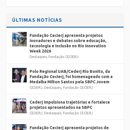
ÚLTIMAS NOTÍCIAS
Fundação Cecierj apresenta projetos
inovadores e debates sobre educação,
tecnologia e inclusão no Rio Innovation
Week 2026
Destaques
,
Fundação CECIERJ
Polo Regional UAB/Cederj Rio Bonito, da
Fundação Cecierj, foi homenageado com a
Medalha Milton Santos pela SBPC Jovem
CEDERJ
,
Destaques
,
Fundação CECIERJ
Cederj impulsiona trajetórias e fortalece
projetos apresentados na SBPC
CEDERJ
,
Destaques
,
Fundação CECIERJ
Fundação Cecierj apresenta projetos de