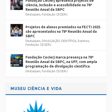
Fundação Cecierj apresenta projetos de
ciência, inclusão e acessibilidade na 78ª
Reunião Anual da SBPC
Destaques
,
Fundação CECIERJ
Projetos de alunos premiados na FECTI 2025
são apresentados na 78ª Reunião Anual da
SBPC
Destaques
,
DIVULGAÇÃO CIENTÍFICA
,
Eventos
,
Fundação CECIERJ
Fundação Cecierj marca presença na 78ª
Reunião Anual da SBPC, na UFF, com ampla
programação de divulgação científica
Destaques
,
Fundação CECIERJ
MUSEU CIÊNCIA E VIDA