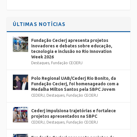
ÚLTIMAS NOTÍCIAS
Fundação Cecierj apresenta projetos
inovadores e debates sobre educação,
tecnologia e inclusão no Rio Innovation
Week 2026
Destaques
,
Fundação CECIERJ
Polo Regional UAB/Cederj Rio Bonito, da
Fundação Cecierj, foi homenageado com a
Medalha Milton Santos pela SBPC Jovem
CEDERJ
,
Destaques
,
Fundação CECIERJ
Cederj impulsiona trajetórias e fortalece
projetos apresentados na SBPC
CEDERJ
,
Destaques
,
Fundação CECIERJ