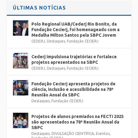
ÚLTIMAS NOTÍCIAS
Polo Regional UAB/Cederj Rio Bonito, da
Fundação Cecierj, foi homenageado com a
Medalha Milton Santos pela SBPC Jovem
CEDERJ
,
Destaques
,
Fundação CECIERJ
Cederj impulsiona trajetórias e fortalece
projetos apresentados na SBPC
CEDERJ
,
Destaques
,
Fundação CECIERJ
Fundação Cecierj apresenta projetos de
ciência, inclusão e acessibilidade na 78ª
Reunião Anual da SBPC
Destaques
,
Fundação CECIERJ
Projetos de alunos premiados na FECTI 2025
são apresentados na 78ª Reunião Anual da
SBPC
Destaques
,
DIVULGAÇÃO CIENTÍFICA
,
Eventos
,