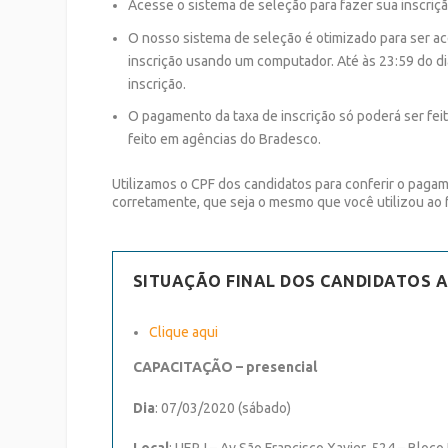
Acesse o sistema de seleção para fazer sua inscriç
O nosso sistema de seleção é otimizado para ser 
inscrição usando um computador. Até às 23:59 do di
inscrição.
O pagamento da taxa de inscrição só poderá ser feit
feito em agências do Bradesco.
Utilizamos o CPF dos candidatos para conferir o pagame
corretamente, que seja o mesmo que você utilizou ao f
SITUAÇÃO FINAL DOS CANDIDATOS 
Clique aqui
CAPACITAÇÃO – presencial
Dia
: 07/03/2020 (sábado)
Local
: UERJ – Av São Francisco Xavier, 524 – Bloco 