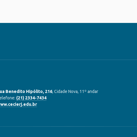
ua Benedito Hipólito, 216
, Cidade Nova, 11º andar
elefone:
(21) 2334-7434
ww.cecierj.edu.br