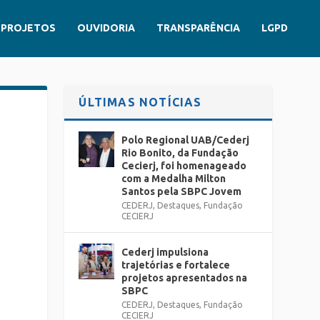
PROJETOS
OUVIDORIA
TRANSPARÊNCIA
LGPD
ÚLTIMAS NOTÍCIAS
Polo Regional UAB/Cederj
Rio Bonito, da Fundação
Cecierj, foi homenageado
com a Medalha Milton
Santos pela SBPC Jovem
CEDERJ
,
Destaques
,
Fundação
CECIERJ
Cederj impulsiona
trajetórias e fortalece
projetos apresentados na
SBPC
CEDERJ
,
Destaques
,
Fundação
CECIERJ