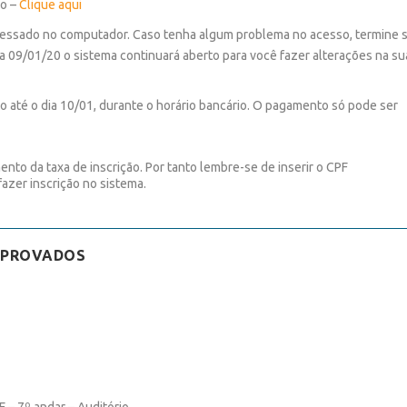
ão –
Clique aqui
acessado no computador. Caso tenha algum problema no acesso, termine 
a 09/01/20 o sistema continuará aberto para você fazer alterações na su
o até o dia 10/01, durante o horário bancário. O pagamento só pode ser
nto da taxa de inscrição. Por tanto lembre-se de inserir o CPF
azer inscrição no sistema.
APROVADOS
F – 7º andar – Auditório