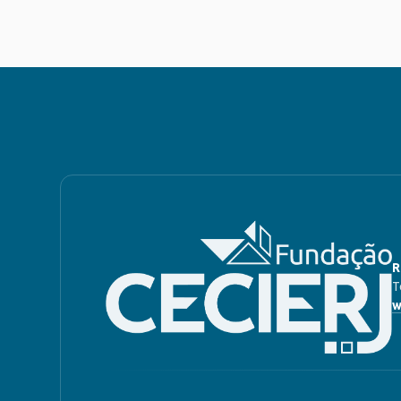
R
T
w