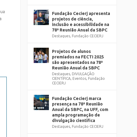
sua
Fundação Cecierj apresenta
a
projetos de ciência,
inclusão e acessibilidade na
78ª Reunião Anual da SBPC
Destaques
,
Fundação CECIERJ
Projetos de alunos
premiados na FECTI 2025
são apresentados na 78ª
Reunião Anual da SBPC
Destaques
,
DIVULGAÇÃO
CIENTÍFICA
,
Eventos
,
Fundação
CECIERJ
Fundação Cecierj marca
presença na 78ª Reunião
Anual da SBPC, na UFF, com
ampla programação de
divulgação científica
Destaques
,
Fundação CECIERJ