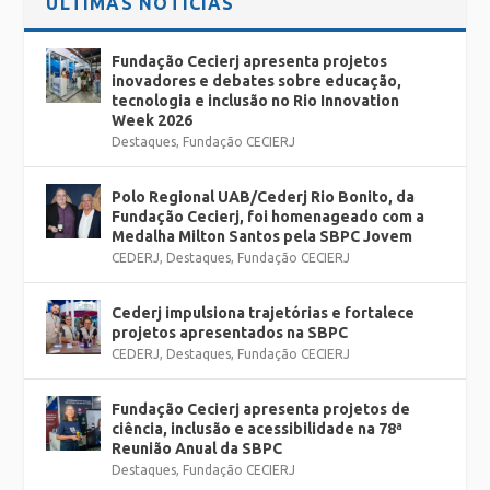
ÚLTIMAS NOTÍCIAS
Fundação Cecierj apresenta projetos
inovadores e debates sobre educação,
tecnologia e inclusão no Rio Innovation
Week 2026
Destaques
,
Fundação CECIERJ
Polo Regional UAB/Cederj Rio Bonito, da
Fundação Cecierj, foi homenageado com a
Medalha Milton Santos pela SBPC Jovem
CEDERJ
,
Destaques
,
Fundação CECIERJ
Cederj impulsiona trajetórias e fortalece
projetos apresentados na SBPC
CEDERJ
,
Destaques
,
Fundação CECIERJ
Fundação Cecierj apresenta projetos de
ciência, inclusão e acessibilidade na 78ª
Reunião Anual da SBPC
Destaques
,
Fundação CECIERJ