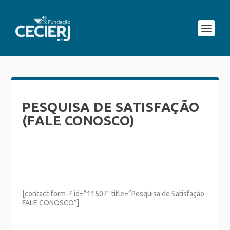
PESQUISA DE SATISFAÇÃO
(FALE CONOSCO)
[contact-form-7 id=”11507″ title=”Pesquisa de Satisfação
FALE CONOSCO”]