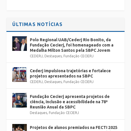
ÚLTIMAS NOTÍCIAS
Polo Regional UAB/Cederj Rio Bonito, da
Fundação Cecierj, foi homenageado com a
Medalha Milton Santos pela SBPC Jovem
CEDERJ
,
Destaques
,
Fundação CECIERJ
Cederj impulsiona trajetórias e fortalece
projetos apresentados na SBPC
CEDERJ
,
Destaques
,
Fundação CECIERJ
Fundação Cecierj apresenta projetos de
ciência, inclusão e acessibilidade na 78ª
Reunião Anual da SBPC
Destaques
,
Fundação CECIERJ
Projetos de alunos premiados na FECTI 2025