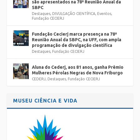
são apresentados na 78ª Reunião Anual da
SBPC
Destaques
,
DIVULGAÇÃO CIENTÍFICA
,
Eventos
,
Fundação CECIERJ
Fundação Cecierj marca presença na 78ª
Reunião Anual da SBPC, na UFF, com ampla
programação de divulgação científica
Destaques
,
Fundação CECIERJ
Aluna do Cederj, aos 81 anos, ganha Prêmio
Mulheres Pérolas Negras de Nova Friburgo
CEDERJ
,
Destaques
,
Fundação CECIERJ
MUSEU CIÊNCIA E VIDA