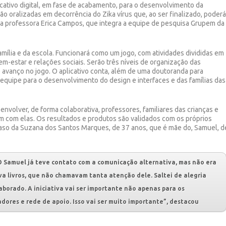
tivo digital, em fase de acabamento, para o desenvolvimento da
o oralizadas em decorrência do Zika vírus que, ao ser finalizado, poder
 a professora Erica Campos, que integra a equipe de pesquisa Grupem da
mília e da escola. Funcionará como um jogo, com atividades divididas em
em-estar e relações sociais. Serão três níveis de organização das
avanço no jogo. O aplicativo conta, além de uma doutoranda para
 equipe para o desenvolvimento do design e interfaces e das famílias das
volver, de forma colaborativa, professores, familiares das crianças e
am com elas. Os resultados e produtos são validados com os próprios
caso da
Suzana dos Santos Marques, de 37 anos, que é mãe do, Samuel, d
 O Samuel já teve contato com a comunicação alternativa, mas não era
ava livros, que não chamavam tanta atenção dele. Saltei de alegria
borado. A iniciativa vai ser importante não apenas para os
adores e rede de apoio. Isso vai ser muito importante”, destacou