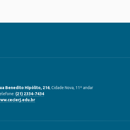
ua Benedito Hipólito, 216
, Cidade Nova, 11º andar
elefone:
(21) 2334-7434
ww.cecierj.edu.br