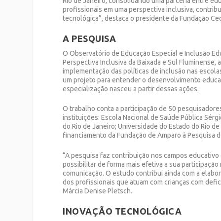
Rio de Janeiro, consolidando uma parceria entre ed
profissionais em uma perspectiva inclusiva, contrib
tecnológica”, destaca o presidente da Fundação Ceci
A PESQUISA
O Observatório de Educação Especial e Inclusão E
Perspectiva Inclusiva da Baixada e Sul Fluminense,
implementação das políticas de inclusão nas escola
um projeto para entender o desenvolvimento educac
especialização nasceu a partir dessas ações.
O trabalho
conta a participação de
50 pesquisadores
instituições: Escola Nacional de Saúde Pública Sérgi
do Rio de Janeiro; Universidade do Estado do Rio de
financiamento da
Fundação de Amparo à Pesquisa d
“A pesquisa faz contribuição nos campos educativo e
possibilitar de forma mais efetiva a sua participaçã
comunicação. O estudo contribui ainda com a elabo
dos profissionais que atuam com crianças com defic
Márcia Denise Pletsch
.
INOVAÇÃO TECNOLÓGICA