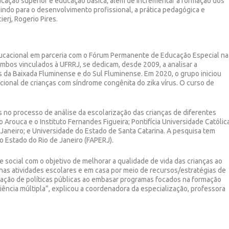
ucação superior e educação básica, além de incrementar a formação dos
uindo para o desenvolvimento profissional, a prática pedagógica e
erj, Rogerio Pires.
ducacional em parceria com o Fórum Permanente de Educação Especial na
 ambos vinculados à
UFRRJ, se dedicam, d
esde 2009,
a analisar a
s da Baixada Fluminense e do Sul Fluminense. Em 2020, o grupo iniciou
ional de crianças com síndrome congênita do zika vírus.
O curso de
 no processo de análise da escolarização das crianças de diferentes
o Arouca e o Instituto Fernandes Figueira; Pontifícia Universidade Católic
 Janeiro; e Universidade do Estado de Santa Catarina. A pesquisa tem
o Estado do Rio de Janeiro
(FAPERJ).
 social com o objetivo de melhorar a qualidade de vida das crianças ao
o nas atividades escolares e em casa por meio de recursos/estratégias de
ração de políticas públicas ao embasar programas focados na formação
iência múltipla”, explicou a coordenadora da especialização,
professora