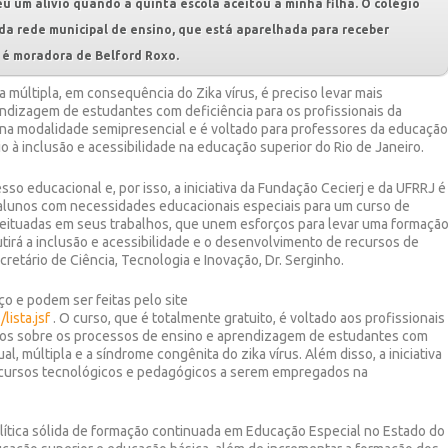
eu um alívio quando a quinta escola aceitou a minha filha. O colégio
da rede municipal de ensino, que está aparelhada para receber
e é moradora de Belford Roxo.
 múltipla, em consequência do Zika vírus, é preciso levar mais
dizagem de estudantes com deficiência para os profissionais da
na modalidade semipresencial e é voltado para professores da educaçã
o à inclusão e acessibilidade na educação superior do Rio de Janeiro.
o educacional e, por isso, a iniciativa da Fundação Cecierj e da UFRRJ é
 alunos com necessidades educacionais especiais para um curso de
nceituadas em seus trabalhos, que unem esforços para levar uma formaçã
tirá a inclusão e acessibilidade e o desenvolvimento de recursos de
etário de Ciência, Tecnologia e Inovação, Dr. Serginho.
ço e podem ser feitas pelo site
lista.jsf
.
O curso, que é totalmente gratuito, é voltado aos profissionais
os sobre os processos de ensino e aprendizagem de estudantes com
al, múltipla e a síndrome congênita do zika vírus. Além disso, a iniciativa
 recursos tecnológicos e pedagógicos a serem empregados na
olítica sólida de formação continuada em Educação Especial no Estado do