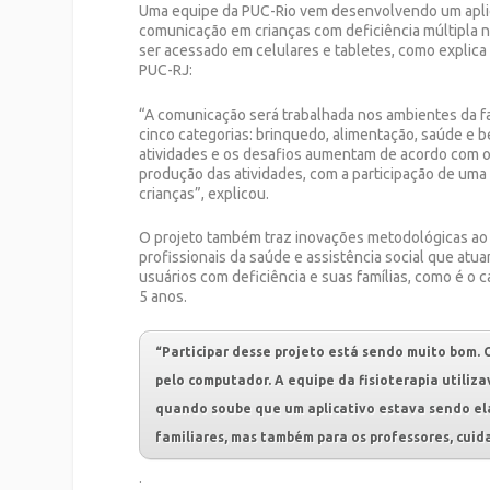
Uma equipe da PUC-Rio vem desenvolvendo um aplica
comunicação em crianças com deficiência múltipla nã
ser acessado em celulares e tabletes, como explica
PUC-RJ:
“A comunicação será trabalhada nos ambientes da fa
cinco categorias: brinquedo, alimentação, saúde e b
atividades e os desafios aumentam de acordo com o 
produção das atividades, com a participação de uma
crianças”, explicou.
O projeto também traz inovações metodológicas ao en
profissionais da saúde e assistência social que atu
usuários com deficiência e suas famílias, como é o 
5 anos
.
“Participar desse projeto está sendo muito bom.
pelo computador. A equipe da fisioterapia utiliz
quando soube que um aplicativo estava sendo ela
familiares, mas também para os professores, cuid
.