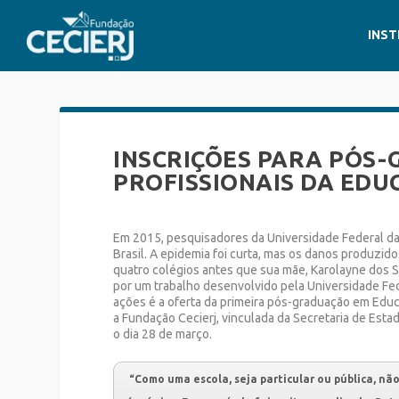
INST
INSCRIÇÕES PARA PÓS
PROFISSIONAIS DA E
Em 2015, p
esquisadores da Universidade Federal da 
Brasil. A epidemia foi curta, mas os danos produzid
quatro colégios antes que sua mãe, Karolayne dos S
por um trabalho desenvolvido pela
Universidade Fed
ações é a oferta da
primeira pós-graduação em
Educ
a
Fundação Cecierj, vinculada da Secretaria de Esta
o dia 28 de março.
“Como uma escola, seja particular ou pública, nã