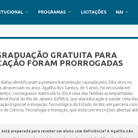
ITUCIONAL
PROGRAMAS
LICITAÇÕES
NAI
-GRADUAÇÃO GRATUITA PARA
DUCAÇÃO FORAM PRORROGADAS
Bahia identificaram a primeira transmissão causada pelo Zika vírus no
os atravessam os anos. Agatha dos Santos, de 5 anos, foi recusada em
antos, conseguisse matriculá-la. Ela é uma das famílias acompanhadas
eral Rural do Rio de Janeiro (UFRRJ), que alia educação e saúde. Uma
da
ação Especial e Inovação Tecnológica do Estado do Rio, em parceria com
do de Ciência, Tecnologia e Inovação, que está com inscrições abertas at
o está preparada para receber um aluno com deficiência? A Agatha não