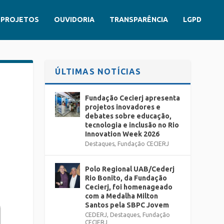
PROJETOS
OUVIDORIA
TRANSPARÊNCIA
LGPD
ÚLTIMAS NOTÍCIAS
Fundação Cecierj apresenta
projetos inovadores e
debates sobre educação,
tecnologia e inclusão no Rio
Innovation Week 2026
Destaques
,
Fundação CECIERJ
s
Polo Regional UAB/Cederj
Rio Bonito, da Fundação
é
Cecierj, foi homenageado
com a Medalha Milton
Santos pela SBPC Jovem
CEDERJ
,
Destaques
,
Fundação
CECIERJ