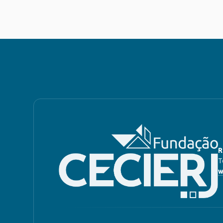
R
T
w