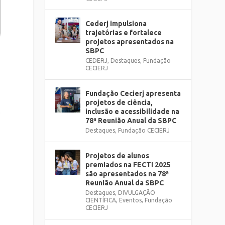
Cederj impulsiona
trajetórias e fortalece
projetos apresentados na
SBPC
CEDERJ
,
Destaques
,
Fundação
o
CECIERJ
Fundação Cecierj apresenta
projetos de ciência,
inclusão e acessibilidade na
o
78ª Reunião Anual da SBPC
Destaques
,
Fundação CECIERJ
Projetos de alunos
premiados na FECTI 2025
são apresentados na 78ª
Reunião Anual da SBPC
Destaques
,
DIVULGAÇÃO
CIENTÍFICA
,
Eventos
,
Fundação
CECIERJ