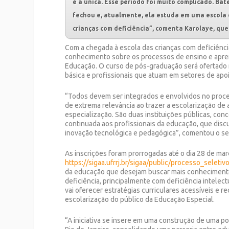
é a única. Esse período foi muito complicado. Bat
fechou e, atualmente, ela estuda em uma escola 
crianças com deficiência”, comenta Karolaye, qu
Com a chegada à escola das crianças com deficiência
conhecimento sobre os processos de ensino e apren
Educação. O curso de pós-graduação será ofertado 
básica e profissionais que atuam em setores de apoi
“Todos devem ser integrados e envolvidos no process
de extrema relevância ao trazer a escolarização de
especialização. São duas instituições públicas, co
continuada aos profissionais da educação, que discu
inovação tecnológica e pedagógica”, comentou o secr
As inscrições foram prorrogadas até o dia 28 de mar
https://sigaa.ufrrj.br/sigaa/public/processo_seletivo/
da educação que desejam buscar mais conheciment
deficiência, principalmente com deficiência intelectu
vai oferecer estratégias curriculares acessíveis e
escolarização do público da Educação Especial.
“A iniciativa se insere em uma construção de uma p