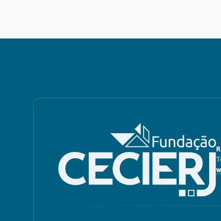
R
T
w