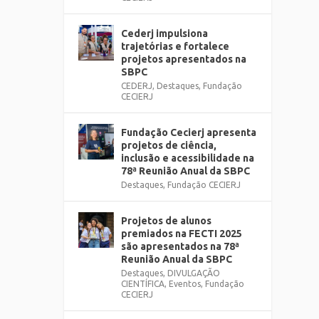
Cederj impulsiona
trajetórias e fortalece
projetos apresentados na
SBPC
CEDERJ
,
Destaques
,
Fundação
CECIERJ
Fundação Cecierj apresenta
projetos de ciência,
inclusão e acessibilidade na
78ª Reunião Anual da SBPC
Destaques
,
Fundação CECIERJ
Projetos de alunos
premiados na FECTI 2025
são apresentados na 78ª
Reunião Anual da SBPC
Destaques
,
DIVULGAÇÃO
CIENTÍFICA
,
Eventos
,
Fundação
CECIERJ