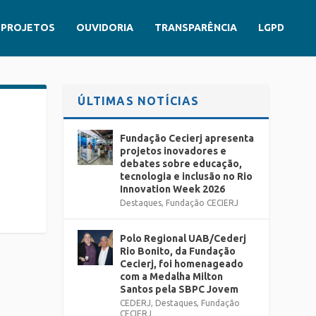
PROJETOS
OUVIDORIA
TRANSPARÊNCIA
LGPD
ÚLTIMAS NOTÍCIAS
Fundação Cecierj apresenta
projetos inovadores e
debates sobre educação,
tecnologia e inclusão no Rio
Innovation Week 2026
Destaques
,
Fundação CECIERJ
Polo Regional UAB/Cederj
Rio Bonito, da Fundação
Cecierj, foi homenageado
com a Medalha Milton
Santos pela SBPC Jovem
CEDERJ
,
Destaques
,
Fundação
CECIERJ