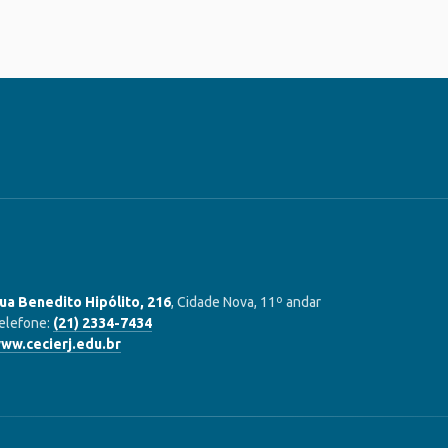
ua Benedito Hipólito, 216
, Cidade Nova, 11º andar
elefone:
(21) 2334-7434
ww.cecierj.edu.br