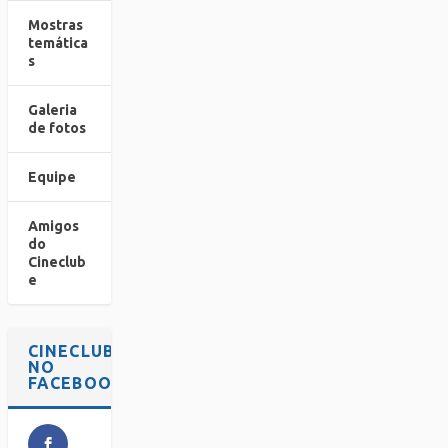
Mostras
temática
s
Galeria
de fotos
Equipe
Amigos
do
Cineclub
e
CINECLUBE
NO
FACEBOOK