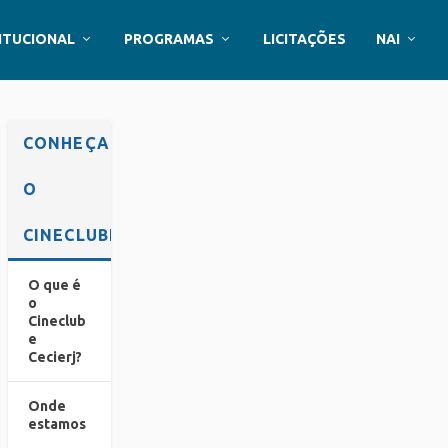
ITUCIONAL
PROGRAMAS
LICITAÇÕES
NAI
CONHEÇA
O
CINECLUBE
O que é
o
Cineclub
e
Cecierj?
Onde
estamos