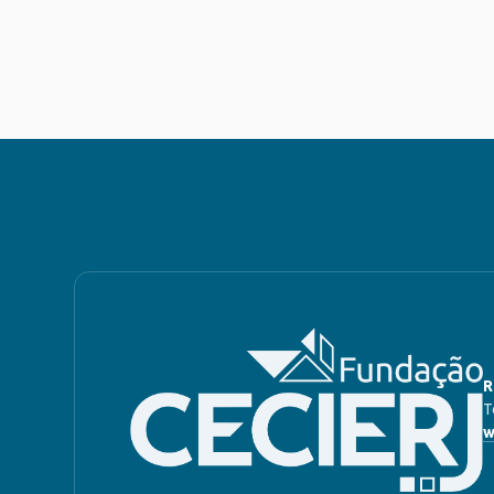
R
T
w