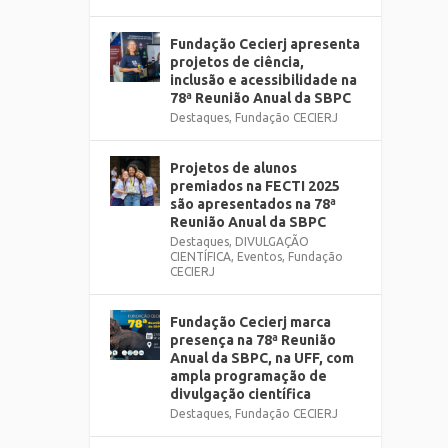
Fundação Cecierj apresenta
projetos de ciência,
inclusão e acessibilidade na
78ª Reunião Anual da SBPC
Destaques
,
Fundação CECIERJ
Projetos de alunos
premiados na FECTI 2025
são apresentados na 78ª
Reunião Anual da SBPC
Destaques
,
DIVULGAÇÃO
CIENTÍFICA
,
Eventos
,
Fundação
CECIERJ
Fundação Cecierj marca
presença na 78ª Reunião
Anual da SBPC, na UFF, com
ampla programação de
divulgação científica
Destaques
,
Fundação CECIERJ