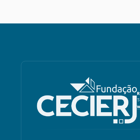
R
T
w