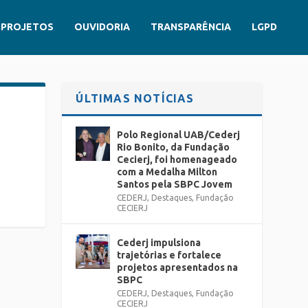
PROJETOS
OUVIDORIA
TRANSPARÊNCIA
LGPD
ÚLTIMAS NOTÍCIAS
Polo Regional UAB/Cederj
Rio Bonito, da Fundação
Cecierj, foi homenageado
com a Medalha Milton
Santos pela SBPC Jovem
CEDERJ
,
Destaques
,
Fundação
CECIERJ
Cederj impulsiona
trajetórias e fortalece
projetos apresentados na
SBPC
CEDERJ
,
Destaques
,
Fundação
CECIERJ