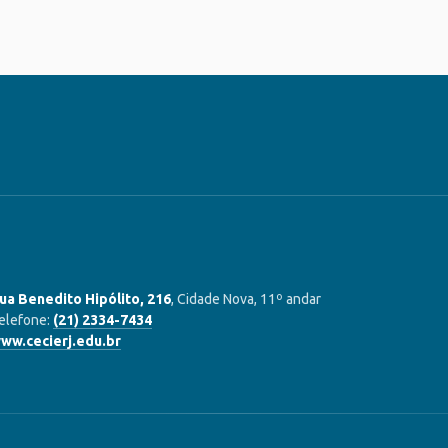
ua Benedito Hipólito, 216
, Cidade Nova, 11º andar
elefone:
(21) 2334-7434
ww.cecierj.edu.br