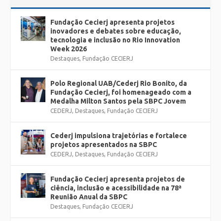
Fundação Cecierj apresenta projetos
inovadores e debates sobre educação,
tecnologia e inclusão no Rio Innovation
Week 2026
Destaques
,
Fundação CECIERJ
Polo Regional UAB/Cederj Rio Bonito, da
Fundação Cecierj, foi homenageado com a
Medalha Milton Santos pela SBPC Jovem
CEDERJ
,
Destaques
,
Fundação CECIERJ
Cederj impulsiona trajetórias e fortalece
projetos apresentados na SBPC
CEDERJ
,
Destaques
,
Fundação CECIERJ
Fundação Cecierj apresenta projetos de
ciência, inclusão e acessibilidade na 78ª
Reunião Anual da SBPC
Destaques
,
Fundação CECIERJ