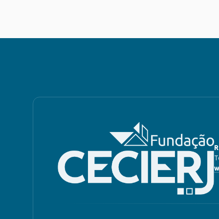
R
T
w