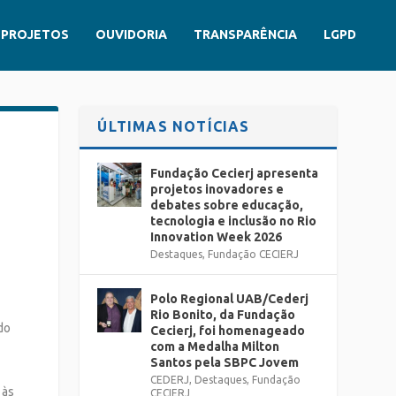
PROJETOS
OUVIDORIA
TRANSPARÊNCIA
LGPD
ÚLTIMAS NOTÍCIAS
Fundação Cecierj apresenta
projetos inovadores e
debates sobre educação,
tecnologia e inclusão no Rio
Innovation Week 2026
Destaques
,
Fundação CECIERJ
Polo Regional UAB/Cederj
Rio Bonito, da Fundação
do
Cecierj, foi homenageado
com a Medalha Milton
Santos pela SBPC Jovem
CEDERJ
,
Destaques
,
Fundação
 às
CECIERJ