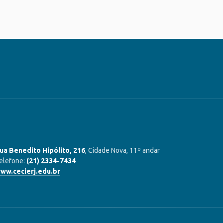
ua Benedito Hipólito, 216
, Cidade Nova, 11º andar
elefone:
(21) 2334-7434
ww.cecierj.edu.br