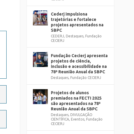
Cederj impulsiona
trajetórias e fortalece
projetos apresentados na
SBPC
CEDERJ
,
Destaques
,
Fundação
CECIERJ
Fundação Cecierj apresenta
projetos de ciência,
inclusão e acessibilidade na
78ª Reunião Anual da SBPC
Destaques
,
Fundação CECIERJ
Projetos de alunos
premiados na FECTI 2025
são apresentados na 78ª
Reunião Anual da SBPC
Destaques
,
DIVULGAÇÃO
CIENTÍFICA
,
Eventos
,
Fundação
CECIERJ