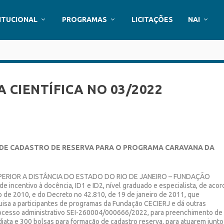
ITUCIONAL
PROGRAMAS
LICITAÇÕES
NAI
A CIENTÍFICA NO 03/2022
 DE CADASTRO DE RESERVA PARA O PROGRAMA CARAVANA DA
ERIOR A DISTÂNCIA DO ESTADO DO RIO DE JANEIRO – FUNDAÇÃO
e incentivo à docência, ID1 e ID2, nível graduado e especialista, de acor
o de 2010, e do Decreto no 42.810, de 19 de janeiro de 2011, que
isa a participantes de programas da Fundação CECIERJ e dá outras
rocesso administrativo SEI-260004/000666/2022, para preenchimento de
diata e 300 bolsas para formação de cadastro reserva, para atuarem junto