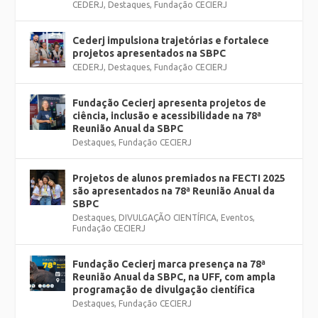
CEDERJ
,
Destaques
,
Fundação CECIERJ
Cederj impulsiona trajetórias e fortalece
projetos apresentados na SBPC
CEDERJ
,
Destaques
,
Fundação CECIERJ
Fundação Cecierj apresenta projetos de
ciência, inclusão e acessibilidade na 78ª
Reunião Anual da SBPC
Destaques
,
Fundação CECIERJ
Projetos de alunos premiados na FECTI 2025
são apresentados na 78ª Reunião Anual da
SBPC
Destaques
,
DIVULGAÇÃO CIENTÍFICA
,
Eventos
,
Fundação CECIERJ
Fundação Cecierj marca presença na 78ª
Reunião Anual da SBPC, na UFF, com ampla
programação de divulgação científica
Destaques
,
Fundação CECIERJ