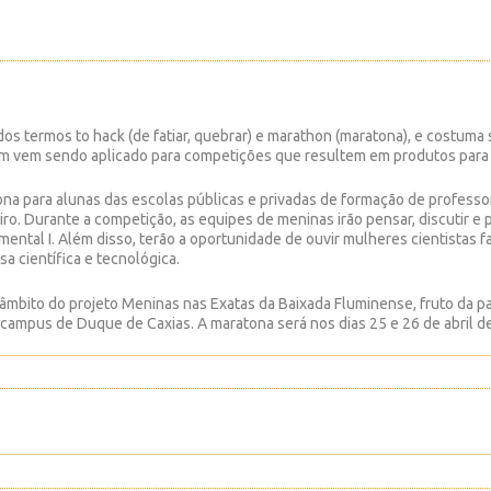
os termos to hack (de fatiar, quebrar) e marathon (maratona), e costuma 
 vem sendo aplicado para competições que resultem em produtos para s
a para alunas das escolas públicas e privadas de formação de professor
eiro. Durante a competição, as equipes de meninas irão pensar, discutir e
mental I. Além disso, terão a oportunidade de ouvir mulheres cientistas 
a científica e tecnológica.
mbito do projeto Meninas nas Exatas da Baixada Fluminense, fruto da par
 campus de Duque de Caxias. A maratona será nos dias 25 e 26 de abril d