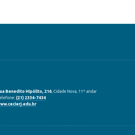
ua Benedito Hipólito, 216
, Cidade Nova, 11º andar
elefone:
(21) 2334-7434
ww.cecierj.edu.br