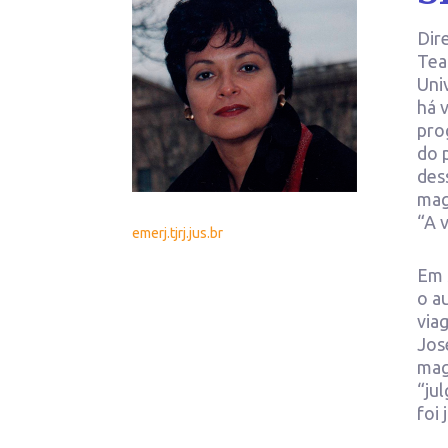
Dir
Tea
Uni
há 
pro
do 
des
mag
“A v
emerj.tjrj.jus.br
Em 
o a
via
Jos
mag
“ju
foi