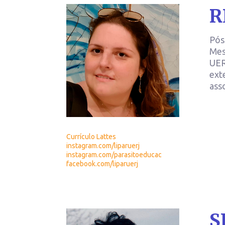
R
Pós
Mes
UER
ext
ass
Currículo Lattes
instagram.com/liparuerj
instagram.com/parasitoeducac
facebook.com/liparuerj
S