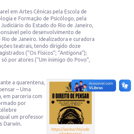
harel em Artes Cênicas pela Escola de
ologia e Formação de Psicólogo, pela
 Judiciário do Estado do Rio de Janeiro,
sponsável pelo desenvolvimento de
 Rio de Janeiro. Idealizadora e curadora
ções teatrais, tendo dirigido doze
istrados (“Os Físicos”; “Antígona”);
só por atores (“Um inimigo do Povo”,
urante a quarentena,
 pensar – Uma
a, em parceria com
formado por
célebre
 qual um professor
s Darwin.
https://anchor.fm/odir
eitodepensar