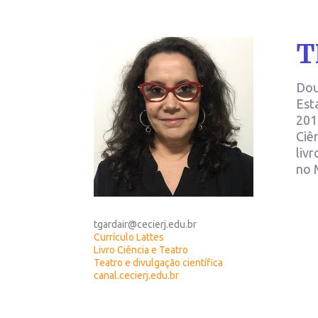
T
Dou
Est
201
Ciên
livr
no 
tgardair@cecierj.edu.br
Currículo Lattes
Livro Ciência e Teatro
Teatro e divulgação científica
canal.cecierj.edu.br