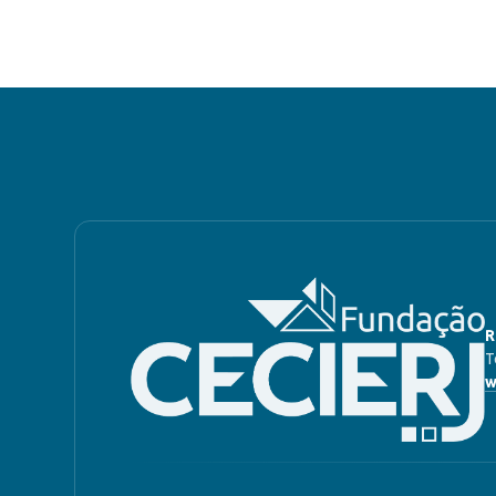
R
T
w