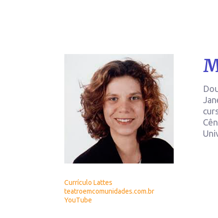
M
Dou
Jan
cur
Cên
Uni
Currículo Lattes
teatroemcomunidades.com.br
YouTube