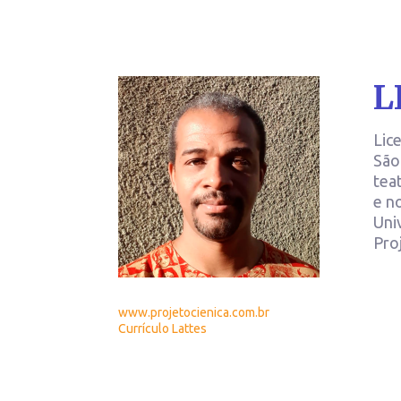
L
Lic
São
tea
e n
Uni
Pro
www.projetocienica.com.br
Currículo Lattes