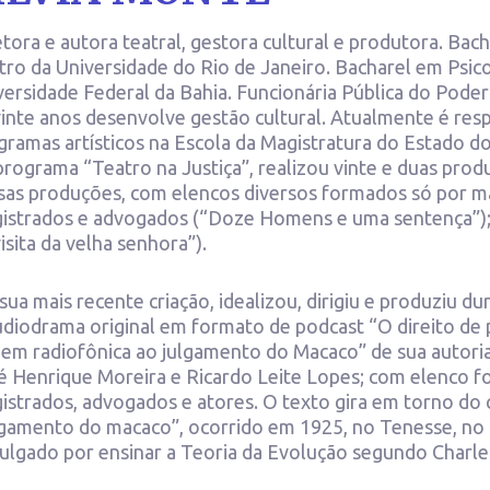
etora e autora teatral, gestora cultural e produtora. Bac
tro da Universidade do Rio de Janeiro. Bacharel em Psic
versidade Federal da Bahia. Funcionária Pública do Poder
vinte anos desenvolve gestão cultural. Atualmente é re
gramas artísticos na Escola da Magistratura do Estado do
programa “Teatro na Justiça”, realizou vinte e duas produ
sas produções, com elencos diversos formados só por mag
istrados e advogados (“Doze Homens e uma sentença”); 
isita da velha senhora”).
sua mais recente criação, idealizou, dirigiu e produziu d
udiodrama original em formato de podcast “O direito de
gem radiofônica ao julgamento do Macaco” de sua autori
é Henrique Moreira e Ricardo Leite Lopes; com elenco 
istrados, advogados e atores. O texto gira em torno do 
lgamento do macaco”, ocorrido em 1925, no Tenesse, no
 julgado por ensinar a Teoria da Evolução segundo Charle