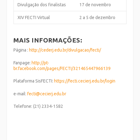
Divulgação dos finalistas
17 de novembro
XIV FECTI Virtual
2 a 5 de dezembro
MAIS INFORMAÇÕES:
Página :
http://cederj.edu.br/divulgacao/fecti/
Fanpage:
http://pt-
br.facebook.com/pages/FECTI/321465447966139
Plataforma SisFECTI:
https://fecti.cecierj.edu.br/login
e-mail:
fecti@cecierj.edu.br
Telefone: (21) 2334-1582