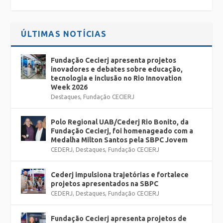
ÚLTIMAS NOTÍCIAS
Fundação Cecierj apresenta projetos
inovadores e debates sobre educação,
tecnologia e inclusão no Rio Innovation
Week 2026
Destaques
,
Fundação CECIERJ
Polo Regional UAB/Cederj Rio Bonito, da
Fundação Cecierj, foi homenageado com a
Medalha Milton Santos pela SBPC Jovem
CEDERJ
,
Destaques
,
Fundação CECIERJ
Cederj impulsiona trajetórias e fortalece
projetos apresentados na SBPC
CEDERJ
,
Destaques
,
Fundação CECIERJ
Fundação Cecierj apresenta projetos de