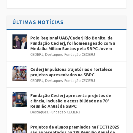
ÚLTIMAS NOTÍCIAS
Polo Regional UAB/Cederj Rio Bonito, da
Fundação Cecierj, foi homenageado com a
Medalha Milton Santos pela SBPC Jovem
CEDERJ
,
Destaques
,
Fundação CECIERJ
Cederj impulsiona trajetórias e fortalece
projetos apresentados na SBPC
CEDERJ
,
Destaques
,
Fundação CECIERJ
Fundação Cecierj apresenta projetos de
ciência, inclusão e acessibilidade na 78ª
Reunião Anual da SBPC
Destaques
,
Fundação CECIERJ
Projetos de alunos premiados na FECTI 2025
são apresentados na 78ª Reunião Anual da