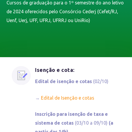
Cursos de graduação para o 1º semestre do ano letivo
de 2024 oferecidos pelo Consórcio Cederj (Cefet/RJ,
Uenf, Uerj, UFF, UFRJ, UFRRJ ou UniRio)
Isenção e cota:
Edital de isenção e cotas
(02/10)
→
Edital de Isenção e cotas
Inscrição para isenção de taxa e
sistema de cotas
(03/10 a 09/10)
(a
partir das 14h)