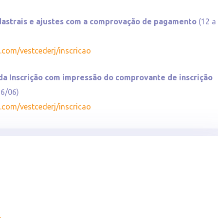
dastrais e ajustes com a comprovação de pagamento
(12 a
com/vestcederj/inscricao
da Inscrição com impressão do comprovante de inscrição
16/06)
com/vestcederj/inscricao