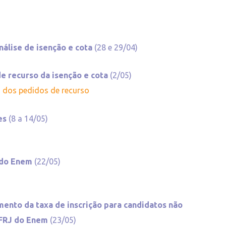
o
nálise de isenção e cota
(28 e 29/04)​
e recurso da isenção e cota
(2/05)
o dos pedidos de recurso
ões
(8 a 14/05)
o do Enem
(22/05)
o
ento da taxa de inscrição para candidatos não
UFRJ do Enem
(23/05)