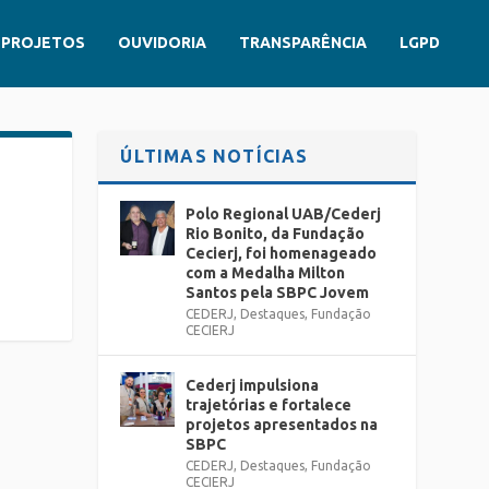
PROJETOS
OUVIDORIA
TRANSPARÊNCIA
LGPD
ÚLTIMAS NOTÍCIAS
Polo Regional UAB/Cederj
Rio Bonito, da Fundação
Cecierj, foi homenageado
com a Medalha Milton
Santos pela SBPC Jovem
CEDERJ
,
Destaques
,
Fundação
CECIERJ
Cederj impulsiona
trajetórias e fortalece
projetos apresentados na
SBPC
CEDERJ
,
Destaques
,
Fundação
CECIERJ