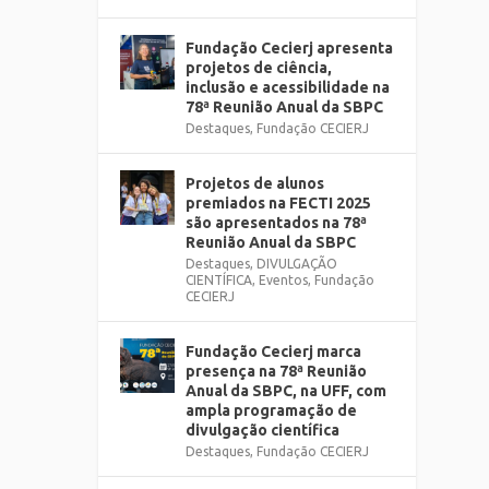
Fundação Cecierj apresenta
projetos de ciência,
inclusão e acessibilidade na
78ª Reunião Anual da SBPC
Destaques
,
Fundação CECIERJ
Projetos de alunos
premiados na FECTI 2025
são apresentados na 78ª
Reunião Anual da SBPC
Destaques
,
DIVULGAÇÃO
CIENTÍFICA
,
Eventos
,
Fundação
CECIERJ
Fundação Cecierj marca
presença na 78ª Reunião
Anual da SBPC, na UFF, com
ampla programação de
divulgação científica
Destaques
,
Fundação CECIERJ