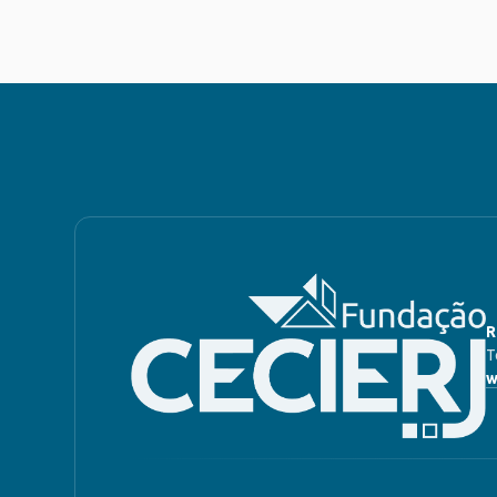
R
T
w