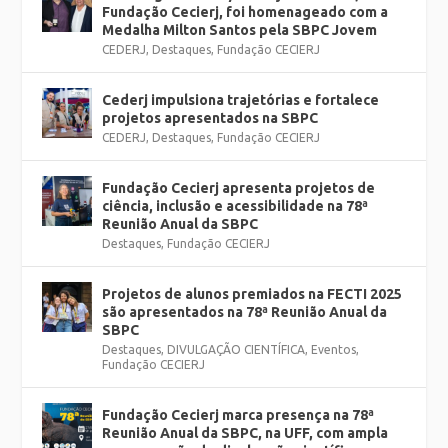
Fundação Cecierj, foi homenageado com a
Medalha Milton Santos pela SBPC Jovem
CEDERJ
,
Destaques
,
Fundação CECIERJ
Cederj impulsiona trajetórias e fortalece
projetos apresentados na SBPC
CEDERJ
,
Destaques
,
Fundação CECIERJ
Fundação Cecierj apresenta projetos de
ciência, inclusão e acessibilidade na 78ª
Reunião Anual da SBPC
Destaques
,
Fundação CECIERJ
Projetos de alunos premiados na FECTI 2025
são apresentados na 78ª Reunião Anual da
SBPC
Destaques
,
DIVULGAÇÃO CIENTÍFICA
,
Eventos
,
Fundação CECIERJ
Fundação Cecierj marca presença na 78ª
Reunião Anual da SBPC, na UFF, com ampla