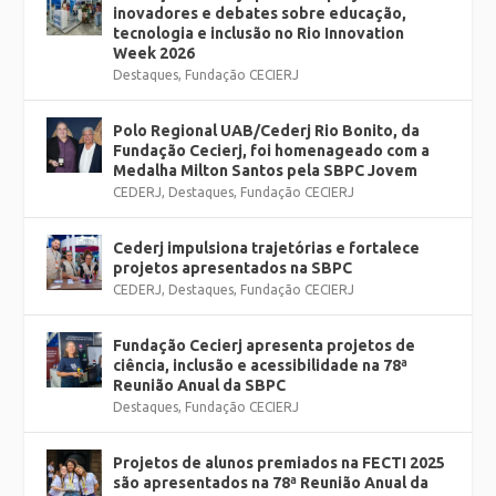
inovadores e debates sobre educação,
tecnologia e inclusão no Rio Innovation
Week 2026
Destaques
,
Fundação CECIERJ
Polo Regional UAB/Cederj Rio Bonito, da
Fundação Cecierj, foi homenageado com a
Medalha Milton Santos pela SBPC Jovem
CEDERJ
,
Destaques
,
Fundação CECIERJ
Cederj impulsiona trajetórias e fortalece
projetos apresentados na SBPC
CEDERJ
,
Destaques
,
Fundação CECIERJ
Fundação Cecierj apresenta projetos de
ciência, inclusão e acessibilidade na 78ª
Reunião Anual da SBPC
Destaques
,
Fundação CECIERJ
Projetos de alunos premiados na FECTI 2025
são apresentados na 78ª Reunião Anual da